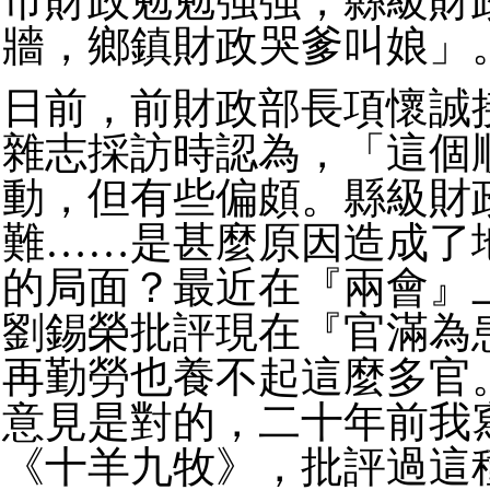
市財政勉勉強強，縣級財
牆，鄉鎮財政哭爹叫娘」
日前，前財政部長項懷誠
雜志採訪時認為，「這個
動，但有些偏頗。縣級財
難……是甚麼原因造成了
的局面？最近在『兩會』
劉錫榮批評現在『官滿為
再勤勞也養不起這麼多官
意見是對的，二十年前我
《十羊九牧》，批評過這