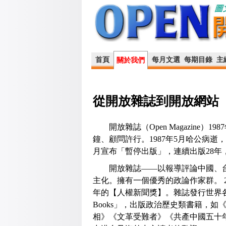
首頁
每月文選
每期目錄
主
關於我們
從開放雜誌到開放網站
開放雜誌（Open Magazine）
鐘、顧問許行。1987年5月哈公病逝，
月宣布「暫停出版」，連續出版28年，
開放雜誌——以報導評論中國、台
主化。擁有一個優秀的政論作家群。 2
年的【人權新聞獎】。雜誌發行世界各
Books」，出版政治歷史類書籍，
相》《文革受難者》《共產中國五十