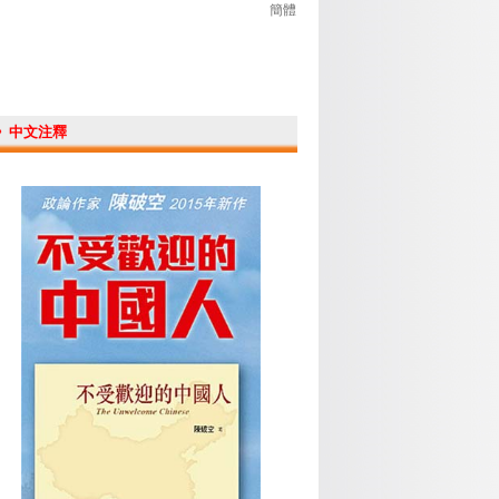
簡體
》中文注釋