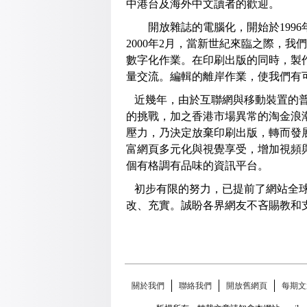
中港台及海外中文讀者的歡迎。
開放雜誌的電腦化，開始於1996年3
2000年2月，當新世紀來臨之際，
數字化作業。在印刷出版的同時，製
量交流。編輯的離岸作業，使我們有
近幾年，由於互聯網與移動裝置的普
的挑戰，加之香港市場異常的淘金浪潮
壓力，乃決定放棄印刷出版，轉而發
富網頁多元化與視覺享受，增加視頻
個有格調有品味的資訊平台。
初步有限的努力，已提前了網站全球
改、充實。誠盼各界網友不吝賜教和
關於我們
聯絡我們
開放舊網頁
每期文