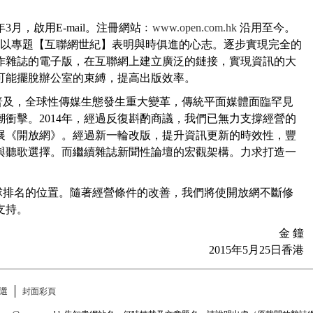
月，啟用E-mail。注冊網站﹕
www.open.com.hk
沿用至今。
我們以專題【互聯網世紀】表明與時俱進的心志。逐步實現完全的
作雜誌的電子版，在互聯網上建立廣泛的鏈接，實現資訊的大
可能擺脫辦公室的束縛，提高出版效率。
及，全球性傳媒生態發生重大變革，傳統平面媒體面臨罕見
衝擊。2014年，經過反復斟酌商議，我們已無力支撐經營的
展《開放網》。經過新一輪改版，提升資訊更新的時效性，豐
與聽歌選擇。而繼續雜誌新聞性論壇的宏觀架構。力求打造一
排名的位置。隨著經營條件的改善，我們將使開放網不斷修
支持。
金 鐘
2015年5月25日香港
選
封面彩頁