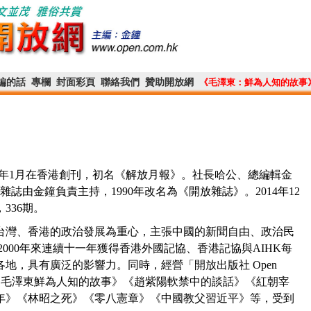
編的話
專欄
封面彩頁
聯絡我們
贊助開放網
《毛澤東：鮮為人知的故事
1987年1月在香港創刊，初名《解放月報》。社長哈公、總編輯金
雜誌由金鐘負責主持，1990年改名為《開放雜誌》。2014年12
336期。
灣、香港的政治發展為重心，主張中國的新聞自由、政治民
000年來連續十一年獲得香港外國記協、香港記協與AIHK每
地，具有廣泛的影響力。同時，經營「開放出版社 Open
如《毛澤東鮮為人知的故事》《趙紫陽軟禁中的談話》《紅朝宰
年》《林昭之死》《零八憲章》《中國教父習近平》等，受到