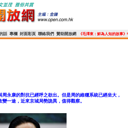
的話
專欄
封面彩頁
聯絡我們
贊助開放網
《毛澤東：鮮為人知的故事》
與周永康的對抗已經呼之欲出。但是周的維穩系統已經坐大，
政變一途，近來京城局勢詭異，值得觀察。