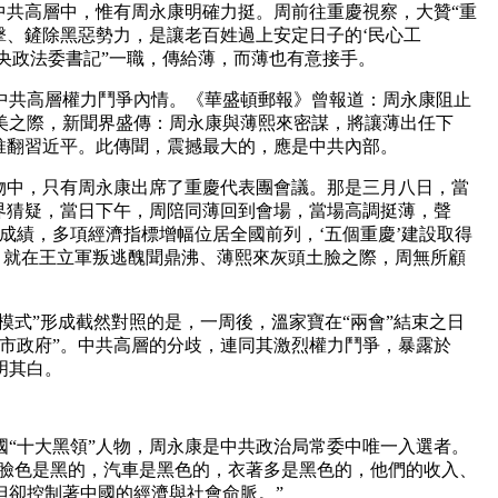
中共高層中，惟有周永康明確力挺。周前往重慶視察，大贊“重
擊、鏟除黑惡勢力，是讓老百姓過上安定日子的‘民心工
中央政法委書記”一職，傳給薄，而薄也有意接手。
中共高層權力鬥爭內情。《華盛頓郵報》曾報道：周永康阻止
美之際，新聞界盛傳：周永康與薄熙來密謀，將讓薄出任下
，推翻習近平。此傳聞，震撼最大的，應是中共內部。
人物中，只有周永康出席了重慶代表團會議。那是三月八日，當
外界猜疑，當日下午，周陪同薄回到會場，當場高調挺薄，聲
成績，多項經濟指標增幅位居全國前列，‘五個重慶’建設取得
 就在王立軍叛逃醜聞鼎沸、薄熙來灰頭土臉之際，周無所顧
慶模式”形成截然對照的是，一周後，溫家寶在“兩會”結束之日
和市政府”。中共高層的分歧，連同其激烈權力鬥爭，暴露於
明其白。
國“十大黑領”人物，周永康是中共政治局常委中唯一入選者。
的臉色是黑的，汽車是黑色的，衣著多是黑色的，他們的收入、
但卻控制著中國的經濟與社會命脈。”