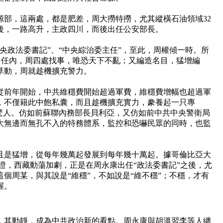
源部，這兩處，都是肥差，周大撈特撈，尤其縱橫石油領域32
後，一路高升，主政四川，而後出任公安部長。
央政法委書記”、“中央綜治委主任”，至此，周權傾一時。所
辦”。任內，周四處找事，唯恐天下不亂；又編造名目，猛增編
草動，周就趁機擴充警力。 
從前年開始，中共維穩費開始超過軍費，維穩費增幅也超過軍
，不僅籍此中飽私囊，而且趁機擴充實力，豢養起一只專
勢驚人。仿如前蘇聯內務部長貝利亞，又仿如前中共中央警衛局
大無邊而無孔不入的特務體系，監控和恐嚇民眾的同時，也監
且是猛增，從每年幾萬起發展到每年幾十萬起
。據哥倫比亞大
證，西藏動蕩加劇，正是在周永康出任“政法委書記”之後，尤
這個周某
，與其說是“維穩”，不如說是“維不穩”；不穩，才有
握。
，其動靜，成為中共政治新的看點。周永康與胡溫習李等人纏