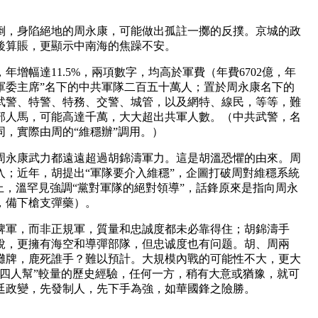
倒，身陷絕地的周永康，可能做出孤註一擲的反撲。京城的政
後算賬，更顯示中南海的焦躁不安。
，年增幅達11.5%，兩項數字，均高於軍費（年費6702億，年
濤“軍委主席”名下的中共軍隊二百五十萬人；置於周永康名下的
武警、特警、特務、交警、城管，以及網特、線民，等等，難
部人馬，可能高達千萬，大大超出共軍人數。（中共武警，名
，實際由周的“維穩辦”調用。）
周永康武力都遠遠超過胡錦濤軍力。這是胡溫恐懼的由來。周
入；近年，胡提出“軍隊要介入維穩”，企圖打破周對維穩系統
上，溫罕見強調“黨對軍隊的絕對領導”，話鋒原來是指向周永
，備下槍支彈藥）。
牌軍，而非正規軍，質量和忠誠度都未必靠得住；胡錦濤手
銳，更擁有海空和導彈部隊，但忠诚度也有问题。胡、周兩
攤牌，鹿死誰手？難以預計。大規模內戰的可能性不大，更大
“四人幫”較量的歷史經驗，任何一方，稍有大意或猶豫，就可
廷政變，先發制人，先下手為強，如華國鋒之險勝。