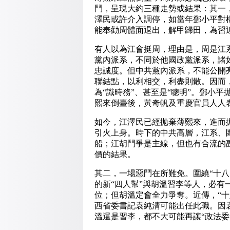
鬥，呈現大約三種走勢或結果：其一
澤民或許介入調停，如當年鄧小平對
能奉勸周體面退出，解甲歸田
，為習
有人以為江會挺周，理由是，周是江
黨內派系，不同於他國政黨派系，諸
忠誠度。但中共黨內派系，不能公開
聯結點，以利相交，利盡則散。因而
為“識時務”、甚至是“聰明”。鄧小
熙來倒臺後，黃奇帆及重慶官員人人表
如今，江澤民已經拋棄薄熙來，進而
引火上身。時下的中共高層，江系、
船；江胡鬥爭是主線，但也有合流的
價的結果。
其二，一場惡鬥在所難免。圍繞“十八
的新“四人幫”與胡溫習李等人，必
位；但胡溫定會全力爭奪。近傳，“十
西省委書記袁純清可能出任此職。因
溫還是習李，都不大可能再讓“政法委