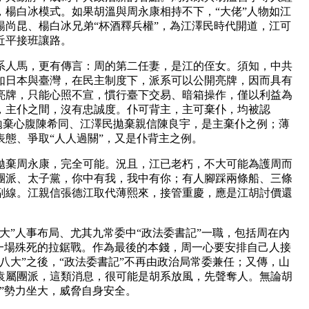
，楊白冰模式。如果胡溫與周永康相持不下，“大佬”人物如江
楊尚昆、楊白冰兄弟“杯酒釋兵權”，為江澤民時代開道，江可
近平接班讓路。
系人馬，更有傳言：周的第二任妻，是江的侄女。須知，中共
如日本與臺灣，在民主制度下
，派系可以公開亮牌，因而具有
亮牌，只能心照不宣，慣行臺下交易、暗箱操作，僅以利益為
，主仆之間，沒有忠誠度。仆可背主，主可棄仆，均被認
平拋棄心腹陳希同、江澤民拋棄親信陳良宇，是主棄仆之例；薄
態、爭取“人人過關”，又是仆背主之例。
拋棄周永康，完全可能。況且，江已老朽，不大可能為護周而
團派、太子黨，你中有我，我中有你；有人腳踩兩條船、三條
副線。江親信張德江取代薄熙來，接管重慶，應是江胡討價還
大”人事布局、尤其九常委中“政法委書記
”一職，包括周在內
有一場殊死的拉鋸戰。作為最後的本錢，周一心要安排自己人接
八大
”之後，“政法委書記”不再由政治局常委兼任；又傳，山
袁屬團派，這類消息，很可能是胡系放風，先聲奪人。無論胡
”勢力坐大，威脅自身安全。