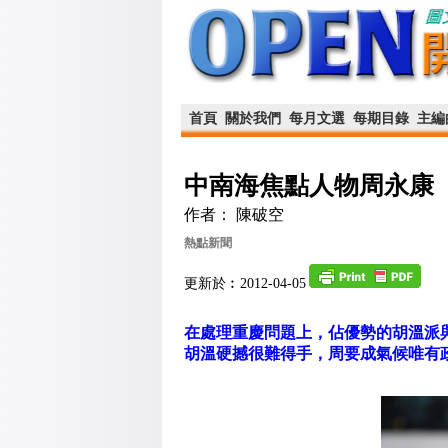
首頁
關於我們
每月文選
每期目錄
主編
中南海焦點人物周永康
作者： 陳破空
熱點新聞
更新於︰2012-04-05
在處理重慶問題上，佔優勢的胡溫派
胡溫硬撼很難得手，周要成氣候唯有