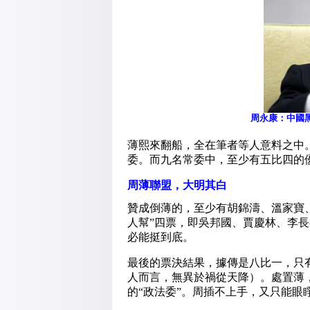
周永康：中國
薄熙來翻船，全在筆者等人意料之中
委。而九名常委中，至少有五比四的
周薄聯盟，大明其白
贊成倒薄的，至少有胡錦濤、溫家寶
人幫”四票，即吳邦國、賈慶林、李
必能挺到底。
最後的票決結果，據傳是八比一，只
人而言，無異於禍從天降）。處置薄
的“政法委”。周插不上手，又只能眼