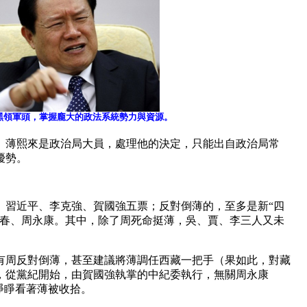
黑領軍頭，掌握龐大的政法系統勢力與資源。
。薄熙來是政治局大員，處理他的決定，只能出自政治局常
優勢。
、習近平、李克強、賀國強五票；反對倒薄的，至多是新“四
長春、周永康。其中，除了周死命挺薄，吳、賈、李三人又未
有周反對倒薄，甚至建議將薄調任西藏一把手（果如此，對藏
，從黨紀開始，由賀國強執掌的中紀委執行，無關周永康
睜睜看著薄被收拾。