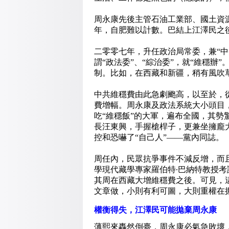
周永康先後主管石油工業部、國土資
年，自肥難以計數。巴結上江澤民之
二零零七年，升任政治局常委，兼“中
謂“政法委”、“綜治委”，就“維穩
制。比如，在西藏和新疆，稍有風吹
中共維穩費由此急劇颮高，以至於，
費增幅。周永康及政法系統大小頭目
吃“維穩飯”的大軍，遍布全國，其
長汪東興，手握槍桿子，更兼坐擁龐
控和恐嚇了“自己人
”——黨內同誌。
周任內，民眾抗爭事件不減反增，而
學現代藏學專家羅伯特∙巴納特教授考
其周在西藏大增維穩費之後。可見，
文章做，小則有利可圖，大則重權在
權衡得失，江澤民可能拋棄周永康
薄熙來轟然倒臺，周永康必氣急敗壞