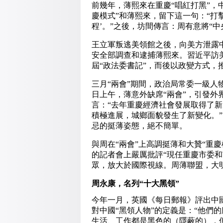
前幾年，薄熙來在重慶“唱紅打黑”，
慶模式”和薄熙來，留下這一句：“打
程’。”之後，坊間傳言：周有意將“
王立軍叛逃美領館之後，向美方泄露
安全部調查和逮捕薄熙來。習近平訪
屆“政法委書記”，而後以政變方式
三月“兩會”期間，政治局常委一級
日上午，薄意外缺席“兩會”，引發
言：“去年重慶經濟社會發展取得了新
積極進展，城鄉面貌發生了新變化。”
忌的挺薄姿態，絕不簡單。
與周在“兩會”上高調挺薄和大贊“重
的記者會上嚴厲批評“現任重慶市委
眾，放大於國際視線。周薄聯盟，大
周永康，名列“十大黑領”
今年一月，英國《每日郵報》評出中
對中國“黑領人物”的定義是：“他們
生活、工作都是黑色的（隱蔽的），