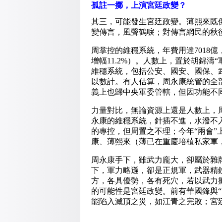
孤註一擲，上演宮廷政變？
其三，可能發生宮廷政變。薄熙來既
變傳言，風聲鶴唳；對傳言網民的秋
周掌控的維穩系統，年費用達7018億
增幅11.2%）。人數上，置於胡錦
維穩系統，包括公安、國安、國保、
以數計。有人估算，周永康統管的全
義上也歸中央軍委管轄，但因功能不同
力量對比，無論資源上還是人數上，
永康的維穩系統，針插不進，水潑不
的專控，但周置之不理；今年“兩會”
康、薄熙來（薄已在重慶培植私家軍
周永康手下，雖武力龐大，卻屬於雜
下，軍力略遜，卻是正規軍，武器精
方，各具優勢，各有死穴，若以武力
的可能性是宮廷政變。前有華國鋒與
能陷入滅頂之災，如江青之完敗；宮