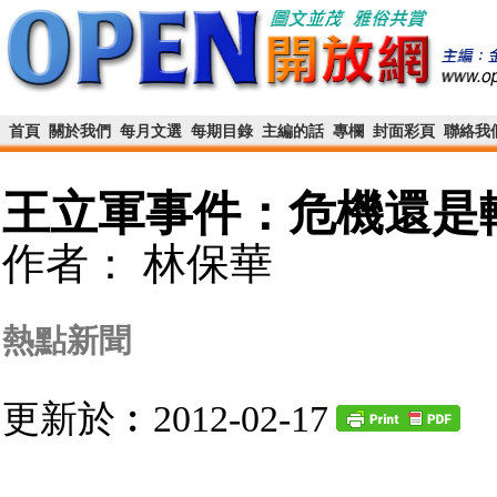
首頁
關於我們
每月文選
每期目錄
主編的話
專欄
封面彩頁
聯絡我
王立軍事件：危機還是
作者： 林保華
熱點新聞
更新於︰2012-02-17