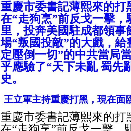
重慶市委書記薄熙來的打
在“走狗烹”前反戈一擊，
里，投奔美國駐成都領事
場“叛國投敵”的大戲，給
定壓倒一切”的中共當局
乎應驗了“天下未亂 蜀先
史。
王立軍主持重慶打黑，現在面
重慶市委書記薄熙來的打
在“走狗烹”前反戈一擊，