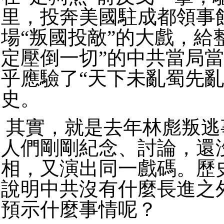
里，投奔美國駐成都領事
場“叛國投敵”的大戲，給
定壓倒一切”的中共當局
乎應驗了“天下未亂蜀先亂
史。
其實，就是去年林彪叛逃
人們剛剛紀念、討論，還
相，又演出同一戲碼。歷
說明中共沒有什麼長進之
預示什麼事情呢？