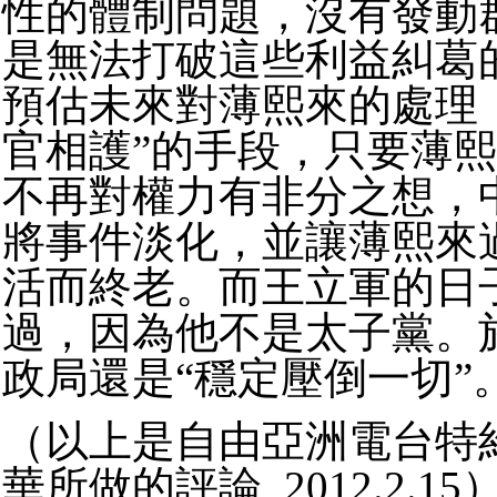
性的體制問題，沒有發動
是無法打破這些利益糾葛
預估未來對薄熙來的處理
官相護”的手段，只要薄
不再對權力有非分之想，
將事件淡化，並讓薄熙來
活而終老。而王立軍的日
過，因為他不是太子黨。
政局還是“穩定壓倒一切”
（以上是自由亞洲電台特
華所做的評論 2012.2.15