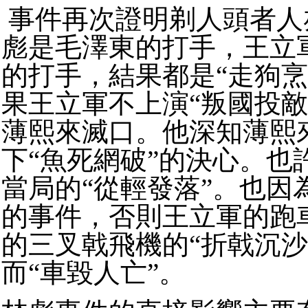
事件再次證明剃人頭者人
彪是毛澤東的打手，王立
的打手，結果都是“走狗烹
果王立軍不上演“叛國投敵
薄熙來滅口。他深知薄熙
下“魚死網破”的決心。也
當局的“從輕發落”。也因
的事件，否則王立軍的跑
的三叉戟飛機的“折戟沉沙
而“車毀人亡”。