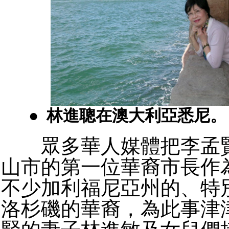
● 林進聰在澳大利亞悉尼
眾多華人媒體把李孟賢
山市的第一位華裔市長作
不少加利福尼亞州的、特
洛杉磯的華裔，為此事津