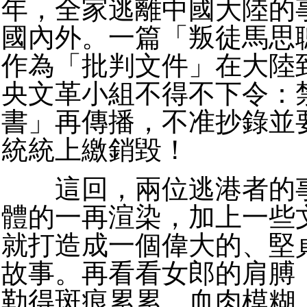
年，全家逃離中國大陸的
國內外。一篇「叛徒馬思
作為「批判文件」在大陸
央文革小組不得不下令：
書」再傳播，不准抄錄並
統統上繳銷毀！
這回，兩位逃港者的事
體的一再渲染，加上一些
就打造成一個偉大的、堅
故事。再看看女郎的肩膊
勒得斑痕累累、血肉模糊