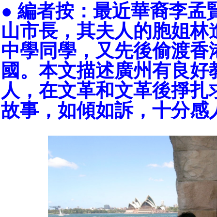
● 編者按：最近華裔李孟
山市長，其夫人的胞姐林
中學同學，又先後偷渡香
國。本文描述廣州有良好
人，在文革和文革後掙扎
故事，如傾如訴，十分感