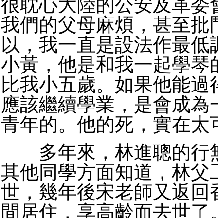
很耽心大陸的公安及革委
我們的父母麻煩，甚至批
以，我一直是設法作最低
小黃，他是和我一起學琴
比我小五歲。如果他能過
應該繼續學業，是會成為
青年的。他的死，實在太
多年來，林進聰的行無
其他同學方面知道，林父
世，幾年後宋老師又返回
間居住，享高齡而去世了