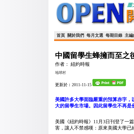
首頁
關於我們
每月文選
每期目錄
主編
中國留學生蜂擁而至之
作者： 紐約時報
地球村
更新於︰2011-11-15
美國許多大學面臨嚴重的預算赤字，
大的留學生市場。因此留學生不再是
美國《紐約時報》11月3日刊登了一
害，讓人不禁感嘆：原來美國大學已