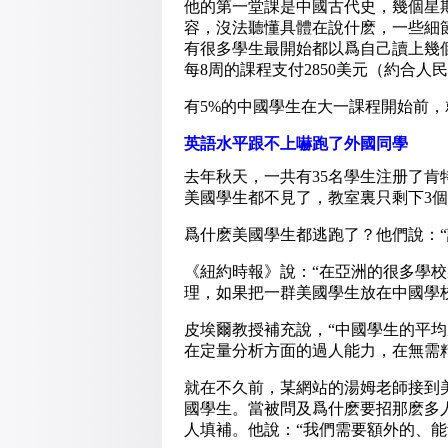
他的第一堂課是中國古代史，幾個星期
容，沒法聽懂具體在說什麽，一些細
有很多學生最開始都以爲自己讀上幾
每8周的課程支付2850美元（約合人民幣
有5%的中國學生在大一課程開始前
英語水平跟不上嚇跑了外國同學
去年秋天，一共有35名學生注册了肯
美國學生都不見了，教室裏只剩下3
爲什麽美國學生都逃跑了？他們說：“
《紐約時報》說：“在亞洲的很多學
理，如果把一群美國學生放在中國學
皮埃爾教授補充說，“中國學生的平
在定量分析方面的過人能力，在無需
就在不久前，某網站的湯姆老師接到美
國學生。當被問及爲什麽要招那麽多
人填補。他說：“我們需要額外的、