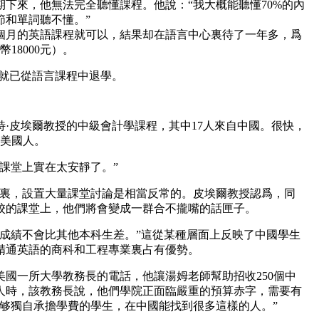
下來，他無法完全聽懂課程。他說：“我大概能聽懂70%的內
節和單詞聽不懂。”
個月的英語課程就可以，結果却在語言中心裏待了一年多，爲
18000元）。
，就已從語言課程中退學。
特·皮埃爾教授的中級會計學課程，其中17人來自中國。很快，
個美國人。
課堂上實在太安靜了。”
校裏，設置大量課堂討論是相當反常的。皮埃爾教授認爲，同
校的課堂上，他們將會變成一群合不攏嘴的話匣子。
均成績不會比其他本科生差。”這從某種層面上反映了中國學生
精通英語的商科和工程專業裏占有優勢。
國一所大學教務長的電話，他讓湯姆老師幫助招收250個中
人時，該教務長說，他們學院正面臨嚴重的預算赤字，需要有
能够獨自承擔學費的學生，在中國能找到很多這樣的人。”