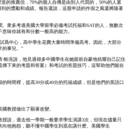
捏造的推薦信，70%的個人自傳是由別人代寫的，50%的人篡
未得到的獎勵和成績。報告還說，這股申請的作假之風還將隨著
聞。衆多考過美國大學留學必備考試托福和SAT的人，無數次
不意味你就有和分數一般高的能力。
考試爲中心，高中學生花費大量時間準備高考。因此，大部分
常的事兒。”
西·帕克說，他見過很多中國學生在她面前自豪地炫耀自己記住
流傳下來的考題和答案）和考試的答題技巧，這幫助他們能在
的時間裡，提高30分或40分的托福成績，但是他們的英語口
美國教授做出了顯著改變。
教授說，過去他一學期一般要求學生演講3次，但現在儘量只
來向他抱怨，聽不懂中國學生到底在講什麽。美國學生