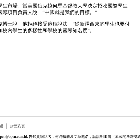
學生市場。當美國俄克拉何馬基督教大學决定招收國際學生
際項目負責人說：“中國就是我們的目標。”
克博士說，他拒絕接受這種說法，“從新澤西來的學生也要付
加校內學生的多樣性和學校的國際知名度”。
選
封面彩頁
: open@open.com.hk 告知貴網站名，何時轉載及文章題名，請說明出處（原載開