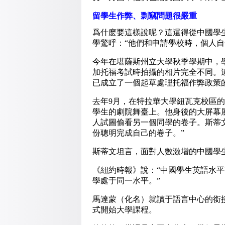
留學生作弊、剽竊問題很嚴重
爲什麽要這樣說呢？這還得從中國學
學驚呼：“他們和申請學校時，個人
今年在堪薩斯州立大學秋季學期中，
加托福考試時拍攝的相片完全不同。
已成立了一個起草處理托福作弊政策
去年9月，在特拉華大學紐瓦克校區
學生的劇院舞臺上。他身後的大屏幕
人試圖偷看另一個同學的卷子。斯蒂
份聰明完成自己的卷子。”
斯蒂文坦言，面對人數激增的中國學
《紐約時報》說：“中國學生英語水
學處于同一水平。”
馬達蒙（化名）就讀于語言中心的銜
式開始大學課程。