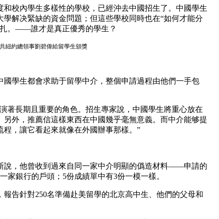
度和校內學生多樣性的學校，已經沖去中國招生了。中國學生
大學解决緊缺的資金問題；但這些學校同時也在“如何才能分
掙扎。——誰才是真正優秀的學生？
共紐約總領事劉碧偉給留學生頒獎
中國學生都會求助于留學中介，整個申請過程由他們一手包
扮演著長期且重要的角色。招生專家說，中國學生將重心放在
。另外，推薦信這樣東西在中國幾乎毫無意義。而中介能够提
流程，讓它看起來就像在外國辦事那樣。”
斯說，他曾收到過來自同一家中介明顯的僞造材料——申請的
一家銀行的戶頭；5份成績單中有3份一模一樣。
報告針對250名準備赴美留學的北京高中生、他們的父母和