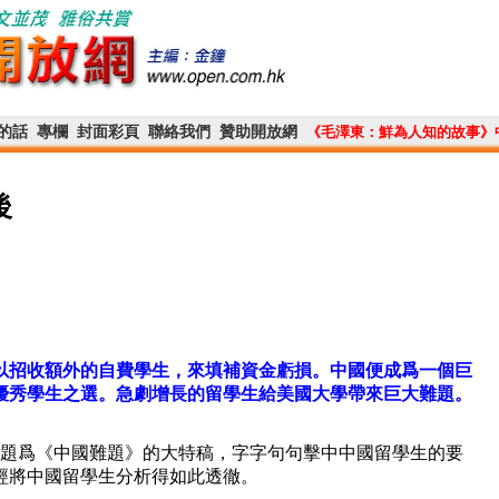
的話
專欄
封面彩頁
聯絡我們
贊助開放網
《毛澤東：鮮為人知的故事》
後
以招收額外的自費學生，來填補資金虧損。中國便成爲一個巨
優秀學生之選。急劇增長的留學生給美國大學帶來巨大難題。
篇題爲《中國難題》的大特稿，字字句句擊中中國留學生的要
經將中國留學生分析得如此透徹。