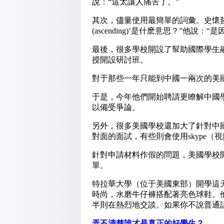
說：“這太讓人痛苦了。”
其次，儘量使用最簡單的詞彙。史懷哲
(ascending)’是什麽意思？”他
最後，很多學校開設了幫助國際學生
授開設研討班。
對于那些一年只能到中國一兩次的美
于是，今年他們開始聘請更瞭解中國
以備受爭論。
另外，很多美國學校還加大了針對中
對面的面試，有些則會使用skype（
針對申請材料作假的問題，美國學校
單。
特拉華大學（位于美國東部）開學這
時尚，水磨牛仔褲搭配著亮色球鞋。
半則在熱烈地交談。如果你不說普通
弄不清楚誰才是真正的好學生？