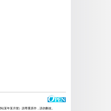
放雜誌網站某年某月號）請尊重原作，請勿刪改。