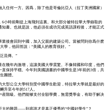
融入任何一方。因爲，除了他是哥倫比亞人（拉丁美洲國家）
，6小時前剛從上海飛到這裏。和大部分被特拉華大學錄取的
通知書。也就是說，他必須在成功完成英語課程後，才能正式
畢業後會回到中國，加入父親的建築公司。當被問到你爲什麽
讀大學，他回答說：“美國人的教育很好。”
泛流傳。”
量在幾年內激增，這讓美國大學震驚。不像韓國和印度，他們
一直保持平穩。今年到美國讀書的中國學生是3年前的3倍，共
學生團體。
的大型公立大學特別受中國學生歡迎，特拉華大學就是最好的
飈升至今年的517人。
中産階級。他們能够支付全額學費，無需獎學金，有助于解决
巨大的難題——到底誰才是真正優秀的“中國好學生”？