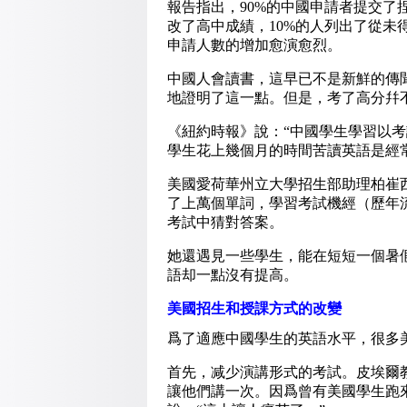
報告指出，90%的中國申請者提交了
改了高中成績，10%的人列出了從
申請人數的增加愈演愈烈。
中國人會讀書，這早已不是新鮮的傳
地證明了這一點。但是，考了高分幷
《紐約時報》說：“中國學生學習以
學生花上幾個月的時間苦讀英語是經
美國愛荷華州立大學招生部助理柏崔
了上萬個單詞，學習考試機經（歷年
考試中猜對答案。
她還遇見一些學生，能在短短一個暑假
語却一點沒有提高。
美國招生和授課方式的改變
爲了適應中國學生的英語水平，很多
首先，减少演講形式的考試。皮埃爾
讓他們講一次。因爲曾有美國學生跑