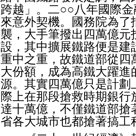
跨越」。二○○八年國際
來意外契機。國務院為了
襲，大手筆撥出四萬億元
設，其中擴展鐵路便是建
重中之重，故鐵道部從四
大份額，成為高鐵大躍進
源。其實四萬億只是計劃
際上在那段搶救時期銀行
達十萬億，不僅鐵道部搶
省各大城市也都搶著搞工