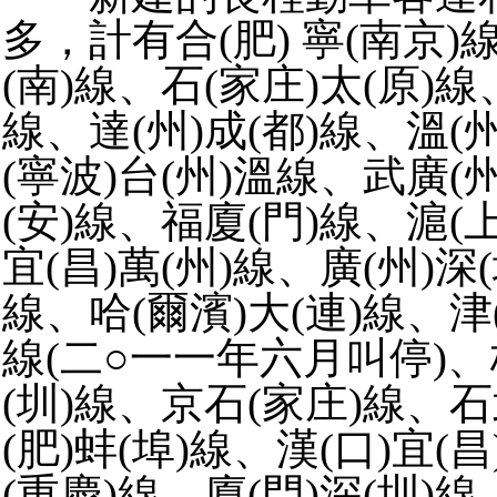
多，計有合(肥) 寧(南京)
(南)線、石(家庄)太(原)線
線、達(州)成(都)線、溫(
(寧波)台(州)溫線、武廣(
(安)線、福廈(門)線、滬(
宜(昌)萬(州)線、廣(州)深(
線、哈(爾濱)大(連)線、津
線(二○一一年六月叫停)、杭
(圳)線、京石(家庄)線、石
(肥)蚌(埠)線、漢(口)宜(
(重慶)線、廈(門)深(圳)線