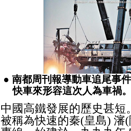
● 南都周刊報導動車追尾事
快車來形容這次人為車禍
中國高鐵發展的歷史甚短
被稱為快速的秦(皇島) 瀋(