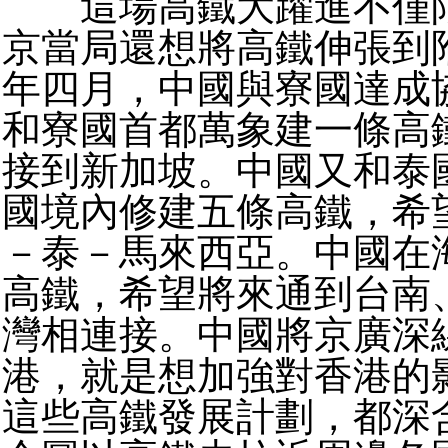
這場高鐵大躍進不僅限
京當局還想將高鐵伸張到
年四月，中國與寮國達成
和寮國首都萬象建一條高
接到新加坡。中國又和泰
國境內修建五條高鐵，希
－泰－馬來西亞。中國在
高鐵，希望將來通到台南
灣相連接。中國將京廣深
港，就是想加強對香港的
這些高鐵發展計劃，都深