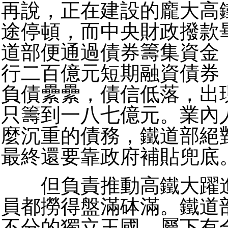
再說，正在建設的龐大高
途停頓，而中央財政撥款
道部便通過債券籌集資金
行二百億元短期融資債券
負債纍纍，債信低落，出
只籌到一八七億元。業內
麼沉重的債務，鐵道部絕
最終還要靠政府補貼兜底
但負責推動高鐵大躍進
員都撈得盤滿砵滿。鐵道
不分的獨立王國，屬下有