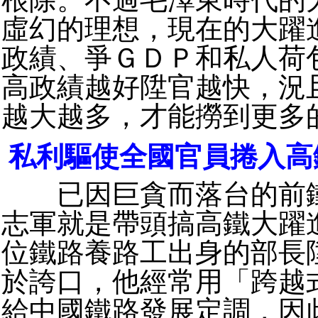
虛幻的理想，現在的大躍
政績、爭ＧＤＰ和私人荷
高政績越好陞官越快，況
越大越多，才能撈到更多
私利驅使全國官員捲入高
已因巨貪而落台的前鐵
志軍就是帶頭搞高鐵大躍
位鐵路養路工出身的部長
於誇口，他經常用「跨越
給中國鐵路發展定調，因