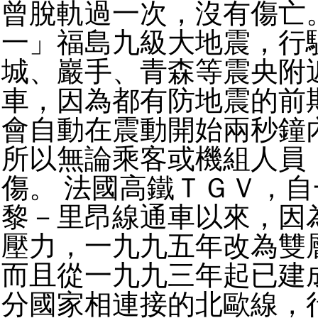
曾脫軌過一次，沒有傷亡
一」福島九級大地震，行
城、巖手、青森等震央附
車，因為都有防地震的前
會自動在震動開始兩秒鐘
所以無論乘客或機組人員
傷。 法國高鐵ＴＧＶ，
黎－里昂線通車以來，因
壓力，一九九五年改為雙
而且從一九九三年起已建
分國家相連接的北歐線，