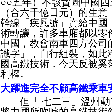
○○五年）不該貪圖中國四
（合六千億日元）的生意
幹線「疾風號」賣給中國
術轉讓，許多車廂都以零
中國，教會南車四方公司
識字」，自行組裝，如此
國高鐵技術，今天反被奚
利權。
大躍進完全不顧高鐵乘車
但「 七二三」溫州動
將中國所吹噓的高鐵技術