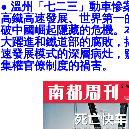
● 溫州「七二三」動車慘
高鐵高速發展、世界第一
破中國崛起隱藏的危機。
大躍進和鐵道部的腐敗，
速發展模式的深層病灶，
集權官僚制度的禍害。