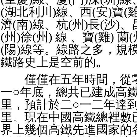
(湖北利川)線、西(安)寶(
濟(南)線、杭(州)長(沙)、
(州)徐(州) 線 、寶(雞) 蘭
(陽)線等。線路之多，規
鐵路史上是空前的。
僅僅在五年時間，從零
一○年底，總共已建成高
里，預計於二○一二年達
里。現在中國高鐵總裡數
界上幾個高鐵先進國家的