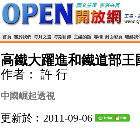
首頁
關於我們
每月文選
每期目錄
主編的話
專欄
封面彩頁
聯絡我
高鐵大躍進和鐵道部王
作者： 許 行
中國崛起透視
更新於︰2011-09-06