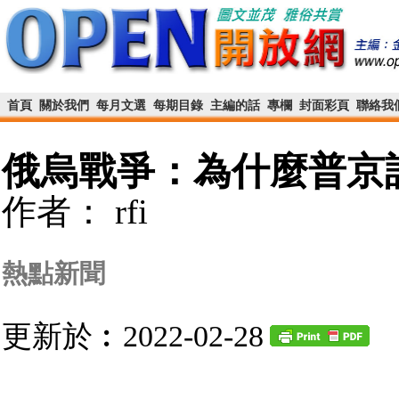
首頁
關於我們
每月文選
每期目錄
主編的話
專欄
封面彩頁
聯絡我
俄烏戰爭：為什麼普京
作者： rfi
熱點新聞
更新於︰2022-02-28