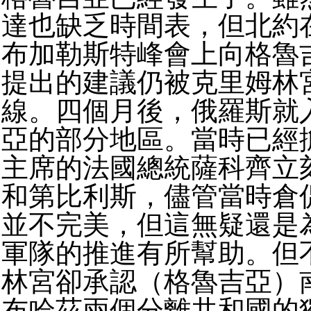
達也缺乏時間表，但北約在2
布加勒斯特峰會上向格魯
提出的建議仍被克里姆林
線。
四個月後，俄羅斯就
亞的部分地區。
當時已經
主席的法國總統薩科齊立
和第比利斯，儘管當時倉
並不完美，但這無疑還是
軍隊的推進有所幫助。
但
林宮卻承認（格魯吉亞）
布哈茲兩個分離共和國的