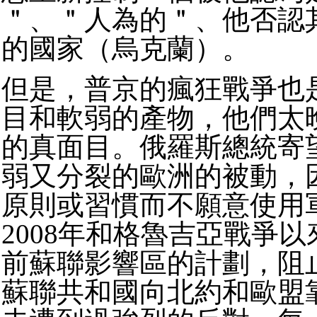
＂、＂人為的＂、他否認
的國家（烏克蘭）。
但是，普京的瘋狂戰爭也
目和軟弱的產物，他們太
的真面目。俄羅斯總統寄
弱又分裂的歐洲的被動，
原則或習慣而不願意使用
2008年和格魯吉亞戰爭
前蘇聯影響區的計劃，阻
蘇聯共和國向北約和歐盟