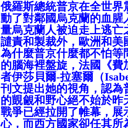
俄羅斯總統普京在全世界
動了對鄰國烏克蘭的血腥
量烏克蘭人被迫走上逃亡
譴責和製裁外，歐洲和美
為什麼普京什麼都不怕等
的腦海裡盤旋，法國《費
者伊莎貝爾-拉塞爾（Isabelle
刊文提出她的視角，認為
的覬覦和野心絕不始於昨天
戰爭已經拉開了帷幕，展
心，而西方國家卻任其所