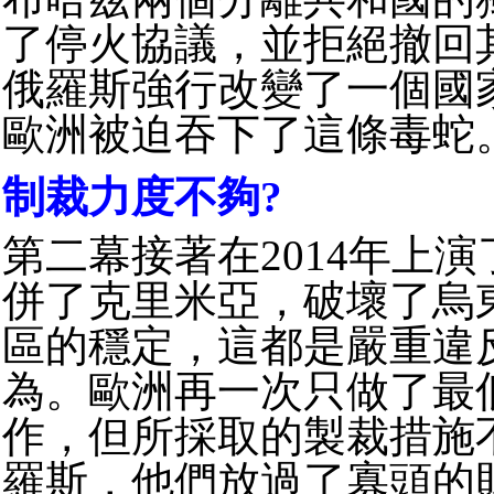
了停火協議，並拒絕撤回
俄羅斯強行改變了一個國
歐洲被迫吞下了這條毒蛇
制裁力度不夠?
第二幕接著在2014年上
併了克里米亞，破壞了烏
區的穩定，這都是嚴重違
為。
歐洲再一次只做了最
作，但所採取的製裁措施
羅斯，他們放過了寡頭的