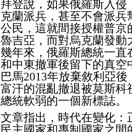
拜登說，如果俄羅斯入侵
克蘭派兵，甚至不會派兵
公民，這就間接授權普京
魯吉亞，而對烏克蘭發動
幾年來，俄羅斯總統一直
和中東撤軍後留下的真空
巴馬2013年放棄敘利亞後
富汗的混亂撤退被莫斯科
總統軟弱的一個新標誌。
文章指出，時代在變化：
民主國家和專制國家之間