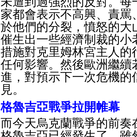
未遭到過強烈的反對。每
家都會表示不高興、責罵
於他們的分裂，憤怒的大
催生出一些經濟制裁的小
措施對克里姆林宮主人的
任何影響。然後歐洲繼續
進，對預示下一次危機的
見。
格魯吉亞戰爭拉開帷幕
而今天烏克蘭戰爭的前奏
格魯吉亞已經發生了。
雖