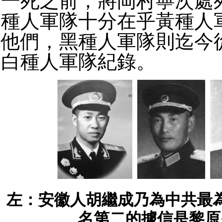
一死之前，將岡村寧次處
種人軍隊十分在乎黃種人
他們，黑種人軍隊則迄今
白種人軍隊紀錄。
左：安徽人胡繼成乃為中共最
名第二的據信是黎原