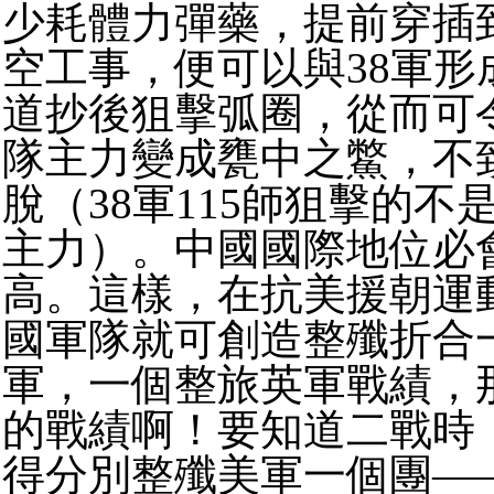
少耗體力彈藥，提前穿插
空工事，便可以與38軍形
道抄後狙擊弧圈，從而可
隊主力變成甕中之鱉，不
脫（38軍115師狙擊的不
主力）。中國國際地位必
高。這樣，在抗美援朝運
國軍隊就可創造整殲折合
軍，一個整旅英軍戰績，
的戰績啊！要知道二戰時
得分別整殲美軍一個團—