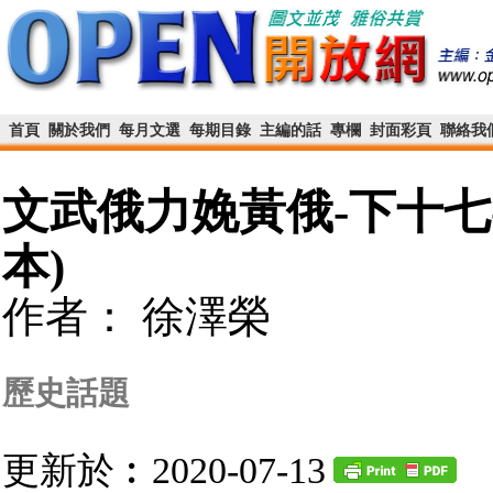
首頁
關於我們
每月文選
每期目錄
主編的話
專欄
封面彩頁
聯絡我
文武俄力娩黃俄-下十七
本)
作者： 徐澤榮
歷史話題
更新於︰2020-07-13