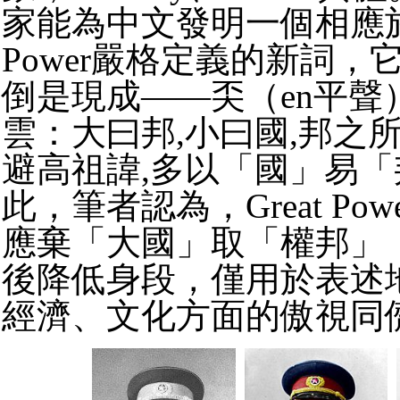
家能為中文發明一個相應於英
Power嚴格定義的新詞，
倒是現成——奀（en平聲
雲：大曰邦,小曰國,邦之
避高祖諱,多以「國」易
此，筆者認為，Great Po
應棄「大國」取「權邦」
後降低身段，僅用於表述
經濟、文化方面的傲視同