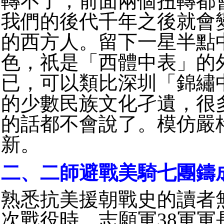
轉不了，前面兩個扭轉都
我們的後代千年之後就會
的西方人。留下一星半點
色，祇是「西體中表」的
已，可以類比深圳「錦繡
的少數民族文化孑遺，很
的話都不會說了。模仿嚴
新。
二、二師避戰美騎七團鑄
熟悉抗美援朝戰史的讀者
次戰役時，志願軍38軍軍