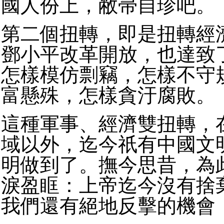
國人份上，敝帚自珍吧。
第二個扭轉，即是扭轉經
鄧小平改革開放，也達致
怎樣模仿剽竊，怎樣不守
富懸殊，怎樣貪汙腐敗。
這種軍事、經濟雙扭轉，
域以外，迄今祇有中國文
明做到了。撫今思昔，為
淚盈眶：上帝迄今沒有捨
我們還有絕地反擊的機會