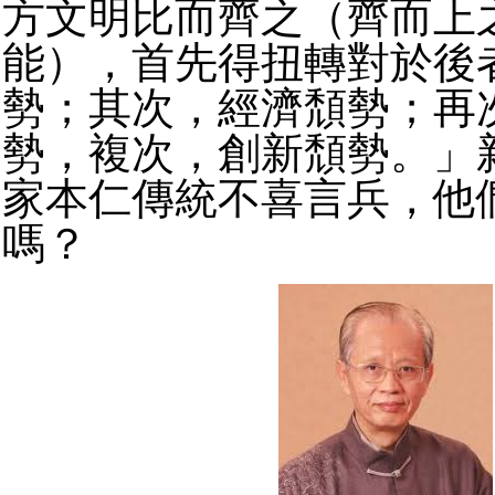
方文明比而齊之（齊而上
能），首先得扭轉對於後
勢；其次，經濟頹勢；再
勢，複次，創新頹勢。」
家本仁傳統不喜言兵，他
嗎？