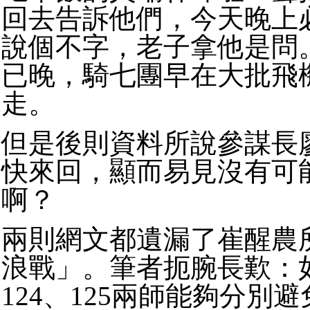
回去告訴他們，今天晚上
說個不字，老子拿他是問
已晚，騎七團早在大批飛
走。
但是後則資料所說參謀長
快來回，顯而易見沒有可
啊？
兩則網文都遺漏了崔醒農
浪戰」。筆者扼腕長歎：如
124、125兩師能夠分別