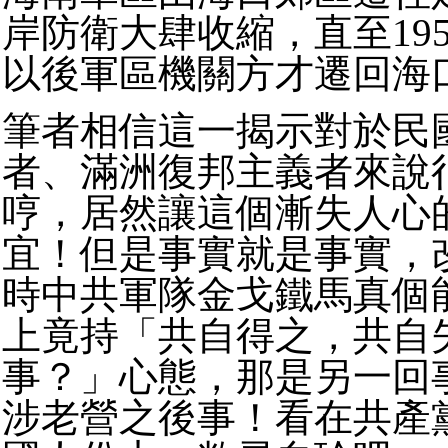
岸防衛大肆收縮，直至19
以後軍區機關方才遷回海
筆者相信這一揭示對於民
者、滿洲復邦主義者來說
哼，居然讓這個漸失人心
宜！但是事實就是事實，
時中共軍隊金戈鐵馬真個
上竟持「共自得之，共自
事？」心態，那是另一回
涉老營之後事！看在共產