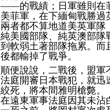
——的戰績；日軍雖則在
美菲軍，在下緬甸戰勝過
兩者都不算地道美英軍隊
純美國部隊、純英澳部隊
到軟弱土著部隊拖累。而
後都輸掉了戰爭。
順便說說，二戰後，盟軍
法庭開審日本戰犯，就迅
絞死，將本間雅明槍斃。
在遠東軍事法庭因其未沾