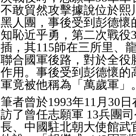
不敢貿然攻擊據說位於熙
黑人團，事後受到彭德懷
知恥近乎勇，第二次戰役3
插，其115師在三所里、
聯合國軍後路，對於全役
作用。事後受到彭德懷的高
軍竟被他稱為「萬歲軍」
筆者曾於1993年11月30
訪了曾任志願軍 13兵團
長、中國駐北朝大使館武