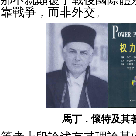
靠戰爭，而非外交。
馬丁．懷特及其