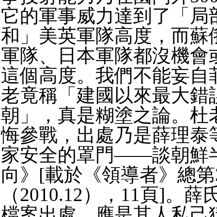
它的軍事威力達到了「局
和」美英軍隊高度，而蘇
軍隊、日本軍隊都沒機會
這個高度。我們不能妄自
老竟稱「建國以來最大錯
朝」，真是糊塗之論。杜
悔參戰，出處乃是薛理泰
家安全的罩門——談朝鮮
向》[載於《領導者》總第
（2010.12），11頁]
檔案出處，應是其人私己