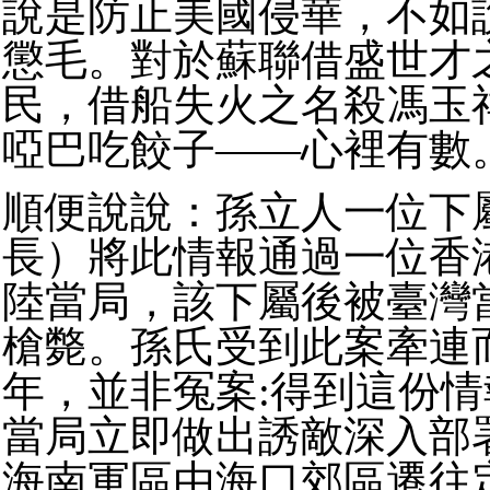
說是防止美國侵華，不如
懲毛。對於蘇聯借盛世才
民，借船失火之名殺馮玉
啞巴吃餃子——心裡有數
順便說說：孫立人一位下
長）將此情報通過一位香
陸當局，該下屬後被臺灣
槍斃。孫氏受到此案牽連
年，並非冤案:得到這份
當局立即做出誘敵深入部
海南軍區由海口郊區遷往