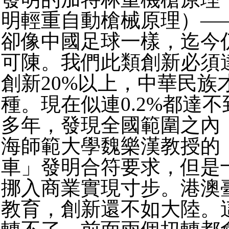
明輕重自動槍械原理）—
卻像中國足球一樣，迄今
可陳。我們此類創新必須
創新20%以上，中華民族
種。現在似連0.2%都達
多年，發現全國範圍之內
海師範大學魏樂漢教授的
車」發明合符要求，但是
挪入商業實現寸步。港澳
教育，創新還不如大陸。