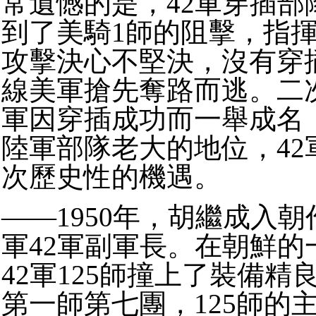
常遺憾的是，42軍穿插部
到了美騎1師的阻擊，指
攻擊決心不堅決，沒有穿
線美軍搶先奪路而逃。二次
軍因穿插成功而一舉成名
陸軍部隊老大的地位，42
次歷史性的機遇。
——1950年，胡繼成入
軍42軍副軍長。在朝鮮的
42軍125師撞上了裝備精
第一師第七團，125師的