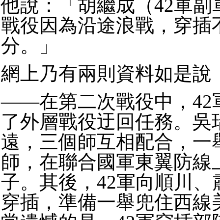
他說：「胡繼成（42軍副
戰役因為沿途浪戰，穿插
分。」
網上乃有兩則資料如是說
——在第二次戰役中，42
了外層戰役迂回任務。吳
遠，三個師互相配合，一
師，在聯合國軍東翼防線
子。其後，42軍向順川、
穿插，準備一舉兜住西線