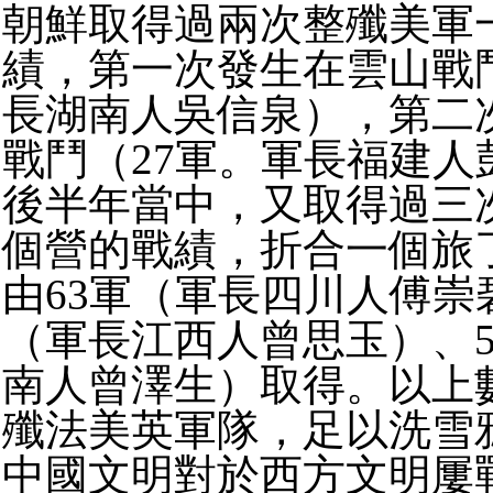
朝鮮取得過兩次整殲美軍
績，第一次發生在雲山戰鬥
長湖南人吳信泉），第二
戰鬥（27軍。軍長福建人
後半年當中，又取得過三
個營的戰績，折合一個旅
由63軍（軍長四川人傅崇
（軍長江西人曾思玉）、5
南人曾澤生）取得。以上
殲法美英軍隊，足以洗雪
中國文明對於西方文明屢