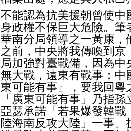
不能認為抗美援朝曾使中
身政權不保巨大危險。筆
華南分局領導之一黃康，
之前，中央將我傳喚到京
局加強對臺戰備，因為中
無大戰，遠東有戰事；中
東可能有事』，要我回粵
「廣東可能有事」乃指孫
亞瑟承諾「若果爆發韓戰
陸海南反攻大陸」一事。