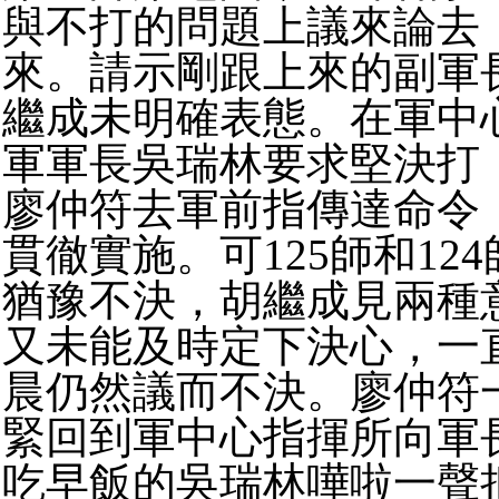
與不打的問題上議來論去
來。請示剛跟上來的副軍
繼成未明確表態。在軍中心
軍軍長吳瑞林要求堅決打
廖仲符去軍前指傳達命令
貫徹實施。可125師和12
猶豫不決，胡繼成見兩種
又未能及時定下決心，一直
晨仍然議而不決。廖仲符
緊回到軍中心指揮所向軍
吃早飯的吳瑞林嘩啦一聲