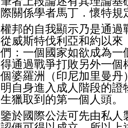
筆者上段論述有其理論基
際關係學者馬丁．懷特規
權邦的自我顯示乃是通過
從威斯特伐利亞和約以來
們：一個國家如欲成為一
得通過戰爭打敗另外一個
個婆羅洲（印尼加里曼丹
明自身進入成人階段的證
生獵取到的第一個人頭。
鑒於國際公法可先由私人
認便可得以成立，所以上