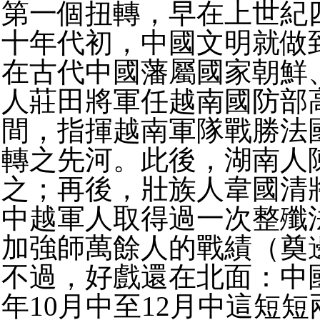
第一個扭轉，早在上世紀
十年代初，中國文明就做
在古代中國藩屬國家朝鮮
人莊田將軍任越南國防部
間，指揮越南軍隊戰勝法
轉之先河。此後，湖南人
之；再後，壯族人韋國清
中越軍人取得過一次整殲
加強師萬餘人的戰績（奠
不過，好戲還在北面：中國
年10月中至12月中這短