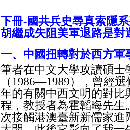
下冊-國共兵史尋真索隱系
胡繼成失阻美軍退路是對
一、中國扭轉對於西方軍
筆者在中文大學攻讀碩士
（1986—1989），曾經
年的有關中西文明的對比
程，教授者為霍韜晦先生
次接觸港澳臺新新儒家進
大開，此後它影向了我一