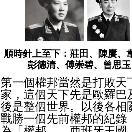
順時針上至下：莊田、陳賡、
彭德清、傅崇碧、曾思玉
第一個權邦當然是打敗天
家，這個天下先是歐羅巴
後是整個世界。以後各相
戰勝一個先前權邦的紀錄
為「權邦」。西班牙王國