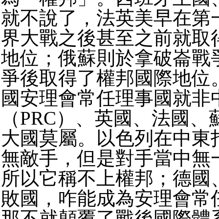
就不說了，法英美早在第
界大戰之後甚至之前就取
地位；俄蘇則於拿破崙戰
爭後取得了權邦國際地位
國安理會常任理事國就非
（PRC）、英國、法國、
大國莫屬。以色列在中東
無敵手，但是對手當中無
所以它稱不上權邦；德國
敗國，咋能成為安理會常
那不就顛覆了戰後國際體