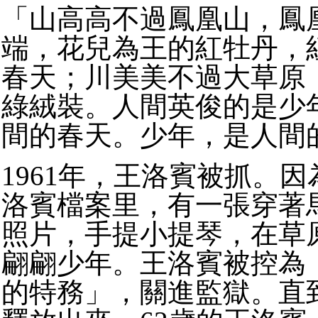
「山高高不過鳳凰山，鳳
端，
花兒為王的紅牡丹，
春天；川美美不過大草原
綠絨裝。
人間英俊的是少
間的春天。
少年，是人間
1961
年，王洛賓被抓。因
洛賓檔案里，有一張穿著
照片，手提小提琴，在草
翩翩少年。王洛賓被控為
的特務」，關進監獄。直