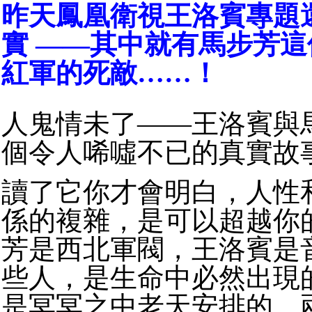
昨天鳳凰衛視王洛賓專題
實 ——其中就有馬步芳
紅軍的死敵……！
人鬼情未了
——
王洛賓與
個令人唏噓不已的真實故
讀了它你才會明白，人性
係的複
雜，是可以超越你
芳是西北軍閥，王洛賓是
些人，是生命中必然出現
是冥冥之中老天安排的。