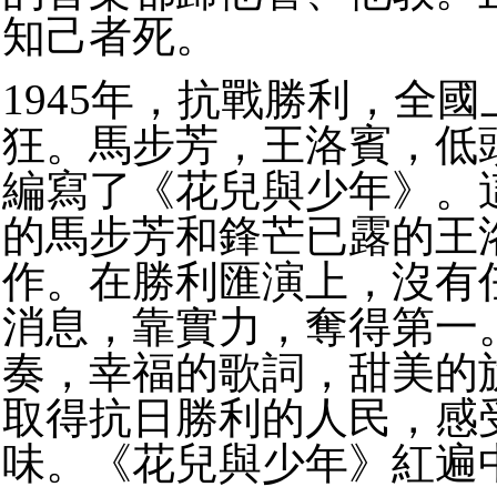
知己者死。
1945
年，抗戰勝利，全國
狂。
馬步芳，王洛賓，低
編寫了《花兒與少年》。
的馬步芳和鋒芒已露的王
作。
在勝利匯演上，沒有
消息，靠實力，奪得第一
奏，幸福的歌詞，甜美的
取得抗日勝利的人民，感
味。
《花兒與少年》紅遍