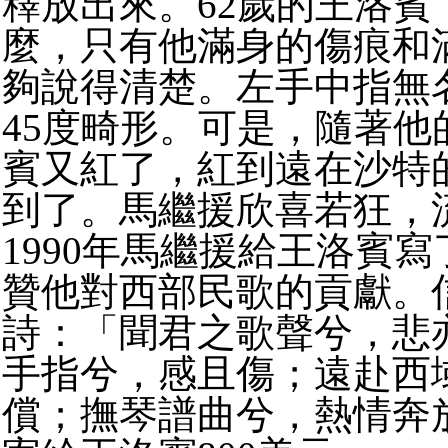
釋放出來。
62
歲的王洛賓
麼，只有他滿身的傷痕和
夠說得清楚。
左手中指無
45
度畸形。可是，隨著他
賓又紅了，紅到
遠在沙特
到了。馬繼援欣喜若狂，
1990
年馬繼援給王洛賓寫
贊他對西部民歌的貢獻。
詩：
「聞君之歌聲兮，悲
手指兮，感且傷；
遠赴西
償；
撫琴譜曲兮，熱情奔