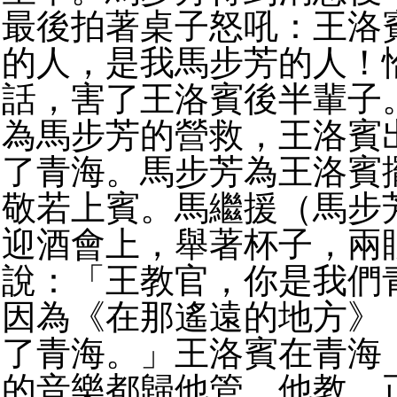
最後拍著桌子怒吼：王洛
的人，是我馬步芳的人！
話，害了王洛賓後半輩子
為馬步芳的營救，王洛賓
了青海。馬步芳為王洛賓
敬若上賓。馬繼援（馬步
迎酒會上，舉著杯子，兩
說：「王教官，你是我們
因為《在那遙
遠的地方》
了青海。
」王洛賓在青海
的音樂都歸他管、他教。