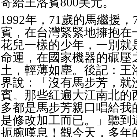
寄給王洛賓
800
美元。
1992
年，
71
歲的馬繼援，
賓，在台灣緊緊地擁抱在
花兒一樣的少年，一別就
命運，在國家機器的碾壓
土，輕薄如塵。
後記：
王
界說：「沒有馬步芳，就
賓。
那些紅遍大江南北的
多都是馬步芳親口唱給我
是修改加工而已。」聽到
扼腕嘆息！觀今天，多年