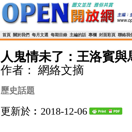
首頁
關於我們
每月文選
每期目錄
主編的話
專欄
封面彩頁
聯絡我
人鬼情未了：王洛賓與
作者： 網絡文摘
歷史話題
更新於︰2018-12-06