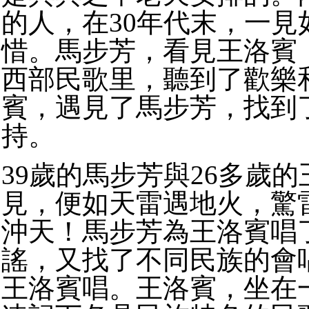
的人，在
30
年代末，一見
惜。
馬步芳，看見王洛賓
西部民歌里，聽到了歡樂
賓，遇見了馬步芳，找到
持。
39
歲的馬步芳與
26
多歲的
見，便如天雷遇地火，驚
沖天！
馬步芳為王洛賓唱
謠，又找了不同民族的會
王洛賓唱。
王洛賓，坐在