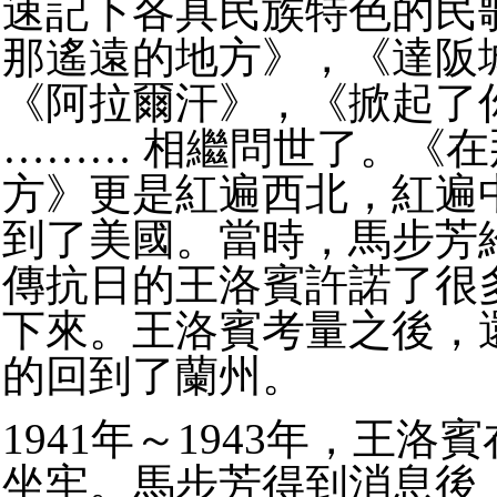
速記下各具民族特色的民
那遙
遠的地方》，《達阪
《阿拉爾汗》，《掀起了
………
相繼問世了。《在
方》更是紅遍西北，紅遍
到了美國。
當時，馬步芳
傳抗日的王洛賓許諾了很
下來。
王洛賓考量之後，
的回到了蘭州。
1941
年～
1943
年，王洛賓
坐牢。
馬步芳得到消息後