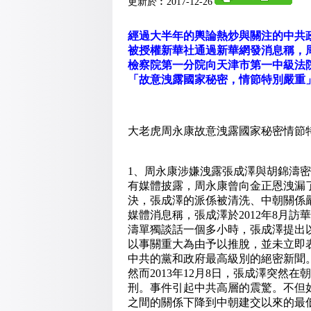
更新於︰2017-12-26
經過大半年的輿論熱炒與關注的中共政
被授權新華社通過新華網發消息稱，
檢察院第一分院向天津市第一中級法
「故意洩露國家秘密，情節特別嚴重
大老虎周永康故意洩露國家秘密情節
1、周永康涉嫌洩露張成澤與胡錦濤密
有媒體披露，周永康曾向金正恩洩漏
決，張成澤的派係被清洗、中朝關係
媒體消息稱，張成澤於2012年8月
濤單獨談話一個多小時，張成澤提出
以事關重大為由予以推脫，並未立即
中共的黨和政府最高級別的絕密新聞
然而2013年12月8日，張成澤突然
刑。
事件引起中共高層的震驚。
不但
之間的關係下降到中朝建交以來的最