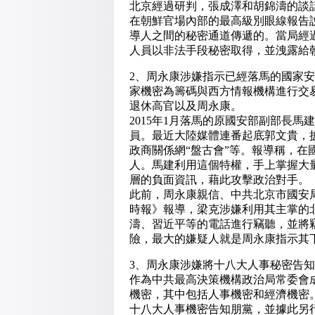
北京經過研判，張成澤和胡錦濤的談
在朝鮮官場內部的最高級別眼線報告
導人之間的秘密通道傳遞的。
當局經
人員以非法手段秘密取得，並洩露給
2、周永康涉嫌指示已經落馬的國家
家機密為籌碼與西方情報機構進行交
退休高官以及周永康。
2015年1月落馬的原國安部副部長
員。
最近大陸媒體連番起底郭文貴，
政商關係網“盤古會”等。
報導稱，在
人。
馬建利用這個特權，手上掌握大
層的負面資訊，藉此攻擊政治對手。
此前，周永康親信、中共北京市國安
時報》報導，梁克涉嫌利用其主掌的
濤、習近平等的電話進行竊聽，並將
險，最大的嫌疑人就是周永康指示其
3、周永康涉嫌將十八大人事秘密告
作為中共最高決策機構政治局常委會
機密，其中包括人事機密和經濟機密
十八大人事機密告知朋黨，並據此另