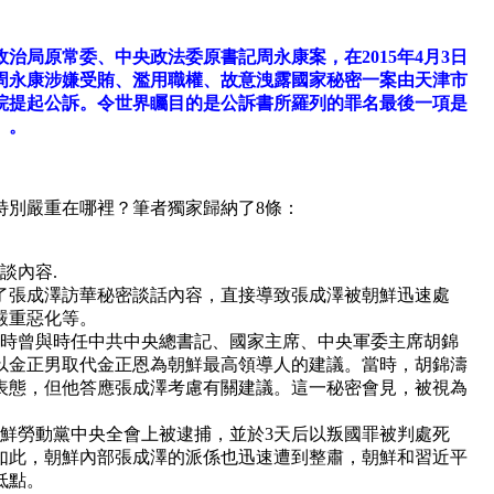
治局原常委、中央政法委原書記周永康案，在2015年4月3日
周永康涉嫌受賄、濫用職權、故意洩露國家秘密一案由天津市
院提起公訴。令世界矚目的是公訴書所羅列的罪名最後一項是
」。
特別嚴重在哪裡？
筆者獨家歸納了8條：
談內容.
了張成澤訪華秘密談話內容，直接導致張成澤被朝鮮迅速處
嚴重惡化等。
訪華時曾與時任中共中央總書記、國家主席、中央軍委主席胡錦
以金正男取代金正恩為朝鮮最高領導人的建議。
當時，胡錦濤
表態，但他答應張成澤考慮有關建議。
這一秘密會見，被視為
。
在朝鮮勞動黨中央全會上被逮捕，並於3天后以叛國罪被判處死
如此，朝鮮內部張成澤的派係也迅速遭到整肅，朝鮮和習近平
低點。