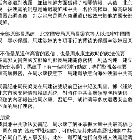
話內容遭到洩露，並被朝鮮方面獲得了相關情報。
其後，北京
說，被洩露的消息是通過朝鮮和中共一名位高權重、原高級領
過嚴密調查後，判定消息是周永康通過仍然效忠於他的國安部
朝鮮。
安全部原部長馬建、北京國安局原局長梁克等人以洩密中國國
易，尋求保護。
馬建涉嫌的各項罪行的背後的保護傘涉嫌是某
馬建不僅是某退休高官的親信，也是周永康主政時的政法係要
披露郭文貴與國安部原副部長馬建關係密切，利益勾連，建立
國安部期間，馬建手下有一個特別行動處，專門監視各種要
量高層機密。
在周永康授意下，馬建還故意向海外洩漏中共高
局書記兼局長梁克在馬建被雙規前已被中紀委調查。
據《紐約
北京市國安局情報竊聽系統，對時任中共高層領導包括胡錦
竊聽的內容報告給周永康。
習近平、胡錦濤等多次遭遇安全危
下面的馬仔洩密。
知朋黨
成員兼中共政法委書記，周永康了解並掌握大量中共最高核心
。
周永康的“洩密”罪狀細節，可能包括其未經高層批准將中共
行佈局自己的人事安排。
此外，還可能包括向身邊人洩露經濟