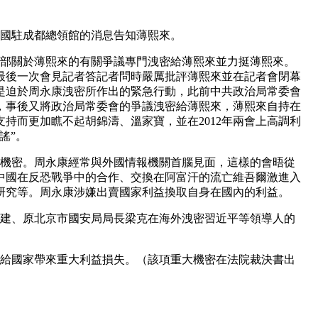
逃美國駐成都總領館的消息告知薄熙來。
內部關於薄熙來的有關爭議專門洩密給薄熙來並力挺薄熙來。
上最後一次會見記者答記者問時嚴厲批評薄熙來並在記者會閉幕
是迫於周永康洩密所作出的緊急行動，此前中共政治局常委會
，事後又將政治局常委會的爭議洩密給薄熙來，薄熙來自持在
持而更加瞧不起胡錦濤、溫家寶，並在2012年兩會上高調利
謠”。
全機密。
周永康經常與外國情報機關首腦見面，這樣的會晤從
中國在反恐戰爭中的合作、交換在阿富汗的流亡維吾爾激進入
研究等。
周永康涉嫌出賣國家利益換取自身在國內的利益。
馬建、原北京市國安局局長梁克在海外洩密習近平等領導人的
密給國家帶來重大利益損失。
（該項重大機密在法院裁決書出