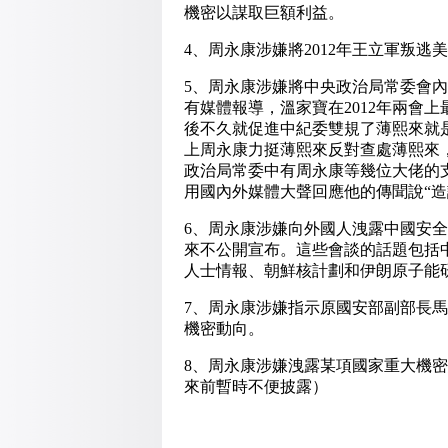
機密以謀取巨額利益。
4、周永康涉嫌將2012年王立軍叛
5、周永康涉嫌將中央政治局常委會
有媒體報導，溫家寶在2012年兩會
後不久就促進中紀委雙規了薄熙來就
上周永康力挺薄熙來反對查處薄熙來
政治局常委中有周永康等幾位大佬的支
用國內外媒體大聲回應他的傳聞說“造
6、周永康涉嫌向外國人洩露中國安
來不公開宣布。
這些會談的話題包括
人士情報、朝鮮核計劃和伊朗原子能
7、周永康涉嫌指示原國安部副部長
機密動向。
8、周永康涉嫌洩露某項國家重大機
來前暫時不便披露）