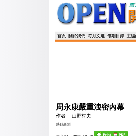
首頁
關於我們
每月文選
每期目錄
主編
周永康嚴重洩密內幕
作者： 山野村夫
熱點新聞