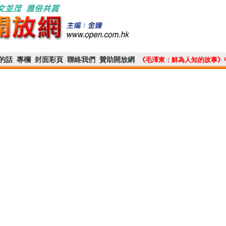
的話
專欄
封面彩頁
聯絡我們
贊助開放網
《毛澤東：鮮為人知的故事》