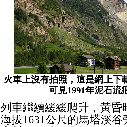
火車上沒有拍照，這是網上下
可見1991年泥石流
列車繼續緩緩爬升，黃昏
海拔1631公尺的馬塔溪