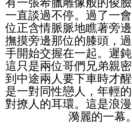
有一張希臘雕像般的俊臉
一直談過不停。過了一會
位正含情脈脈地瞧著旁邊
撫摸旁邊那位的膝頭，過
手開始交握在一起。遲鈍
這只是兩位哥們兄弟親密
到中途兩人要下車時才醒
是一對同性戀人，年輕的
對撩人的耳環。這是浪漫
漪麗的一幕