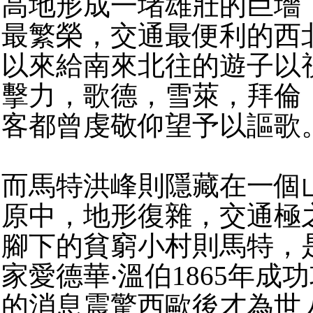
高地形成一堵雄壯的巨墻
最繁榮，交通最便利的西
以來給南來北往的遊子以
擊力，歌德，雪萊，拜倫
客都曾虔敬仰望予以謳歌
而馬特洪峰則隱藏在一個
原中，地形復雜，交通極
腳下的貧窮小村則馬特，
家愛德華‧溫伯1865年成
的消息震驚西歐後才為世