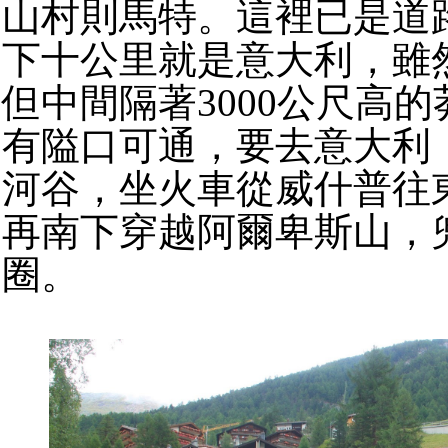
山村則馬特。這裡已是道
下十公里就是意大利，雖
但中間隔著3000公尺高
有隘口可通，要去意大利
河谷，坐火車從威什普往
再南下穿越阿爾卑斯山，
圈。