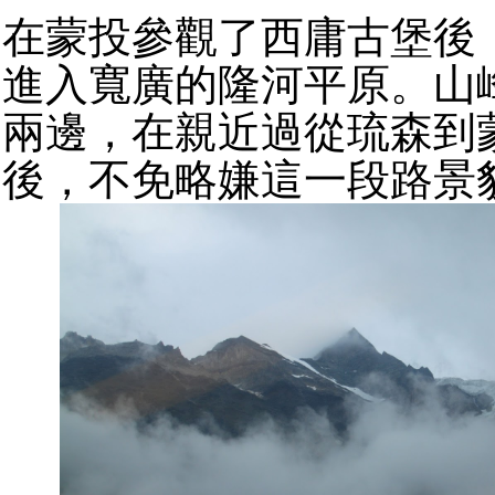
在蒙投參觀了西庸古堡後
進入寬廣的隆河平原。山
兩邊，在親近過從琉森到
後，不免略嫌這一段路景