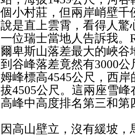
個小村莊，但兩岸峭壁千
說是直上雲霄，看得人驚
一位瑞士當地人告訴我。Ra
爾卑斯山落差最大的峽谷
到谷峰落差竟然有3000
姆峰標高4545公尺，西
拔4505公尺。這兩座雪
高峰中高度排名第三和第
因高山壁立，沒有緩坡，