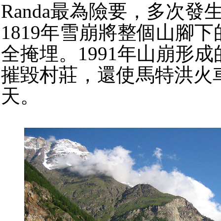
Randa最為險要，多次發
1819年雪崩將整個山腳下的
全掩埋。1991年山崩形
摧毀村莊，還使馬特洪火車
天。