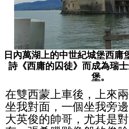
日內萬湖上的中世紀城堡西庸
詩《西庸的囚徒》而成為瑞士
堡。
在雙西蒙上車後，上來兩
坐我對面，一個坐我旁邊
大英俊的帥哥，尤其是對