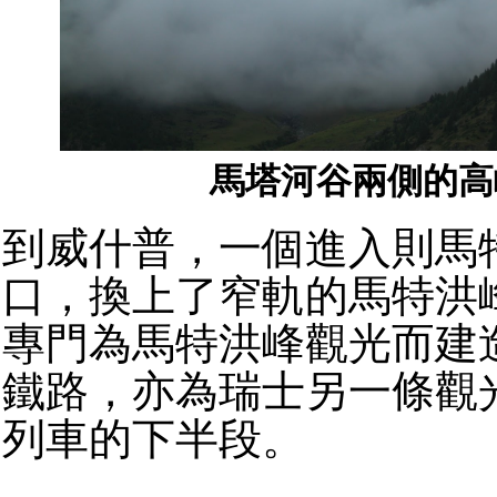
馬塔河谷兩側的高
到威什普，一個進入則馬
口，換上了窄軌的馬特洪
專門為馬特洪峰觀光而建
鐵路，亦為瑞士另一條觀
列車的下半段。