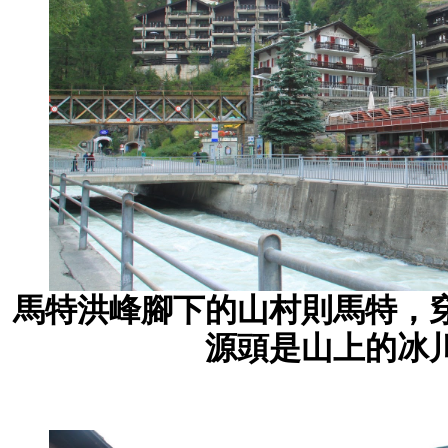
馬特洪峰腳下的山村則馬特，
源頭是山上的冰