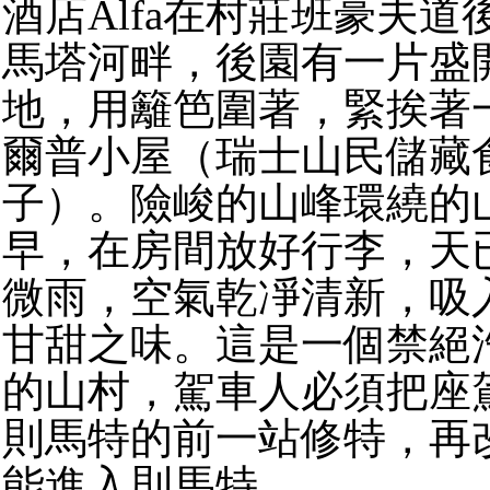
酒店Alfa在村莊班豪夫
馬塔河畔，後園有一片盛
地，用籬笆圍著，緊挨著
爾普小屋（瑞士山民儲藏
子）。險峻的山峰環繞的
早，在房間放好行李，天
微雨，空氣乾凈清新，吸
甘甜之味。這是一個禁絕
的山村，駕車人必須把座
則馬特的前一站修特，再
能進入則馬特。