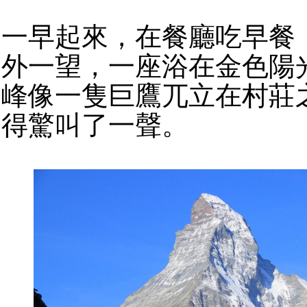
一早起來，在餐廳吃早餐
外一望，一座浴在金色陽
峰像一隻巨鷹兀立在村莊
得驚叫了一聲。