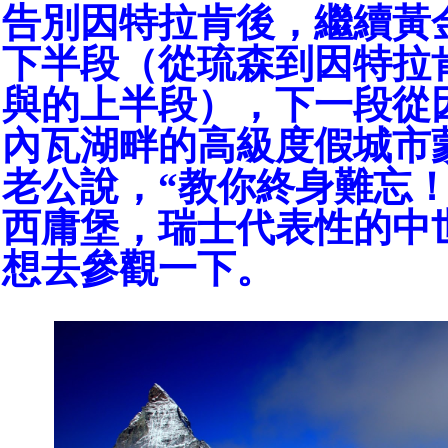
告別因特拉肯後，繼續黃
下半段（從琉森到因特拉
與的上半段），下一段從
內瓦湖畔的高級度假城市
老公說，“教你終身難忘！
西庸堡，瑞士代表性的中
想去參觀一下。