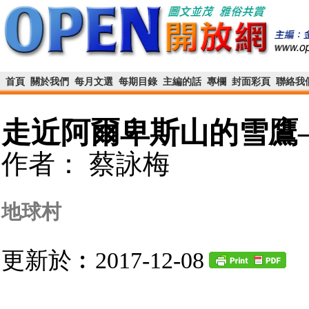
首頁
關於我們
每月文選
每期目錄
主編的話
專欄
封面彩頁
聯絡我
走近阿爾卑斯山的雪鷹
作者： 蔡詠梅
地球村
更新於︰2017-12-08