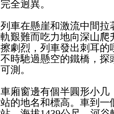
完全迥異。
列車在懸崖和激流中間拉
軌艱難而吃力地向深山爬
擦劇烈，列車發出刺耳的
不時馳過懸空的鐵橋，探
可測。
車廂窗邊有個半圓形小几
站的地名和標高。車到一個叫
站，海拔1439公尺，河