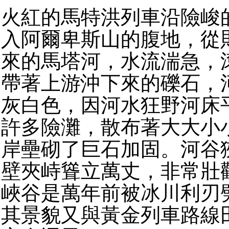
火紅的馬特洪列車沿險峻
入阿爾卑斯山的腹地，從
來的馬塔河，水流湍急，
帶著上游沖下來的礫石，
灰白色，因河水狂野河床
許多險灘，散布著大大小
岸壘砌了巨石加固。河谷
壁夾峙聳立萬丈，非常壯
峽谷是萬年前被冰川利刃
其景貌又與黃金列車路線