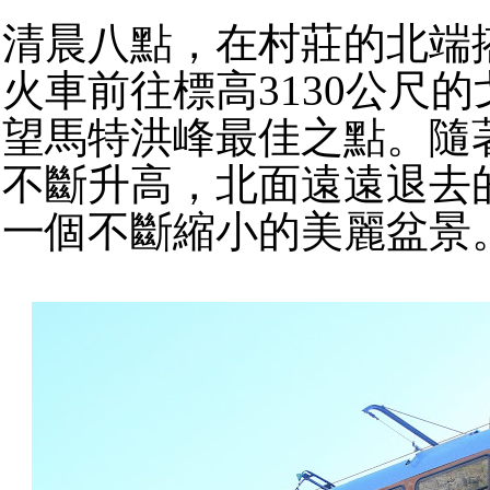
清晨八點，在村莊的北端
火車前往標高3130公尺
望馬特洪峰最佳之點。隨
不斷升高，北面遠遠退去
一個不斷縮小的美麗盆景