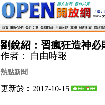
首頁
關於我們
每月文選
每期目錄
主編的話
專欄
封面彩頁
聯絡我
劉銳紹：習瘋狂造神必
作者： 自由時報
熱點新聞
更新於︰2017-10-15