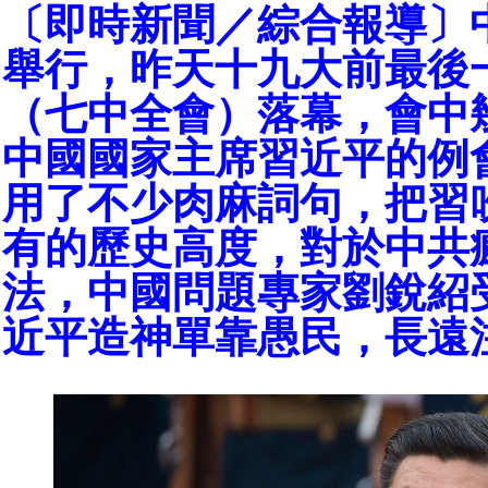
〔即時新聞／綜合報導〕
舉行，昨天十九大前最後
（七中全會）落幕，會中
中國國家主席習近平的例
用了不少肉麻詞句，把習
有的歷史高度，對於中共
法，中國問題專家劉銳紹
近平造神單靠愚民，長遠