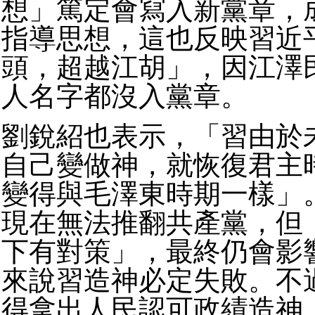
想」篤定會寫入新黨章，
指導思想，這也反映習近
頭，超越江胡」，因江澤
人名字都沒入黨章。
劉銳紹也表示，「習由於
自己變做神，就恢復君主
變得與毛澤東時期一樣」
現在無法推翻共產黨，但
下有對策」，最終仍會影
來說習造神必定失敗。不
得拿出人民認可政績造神