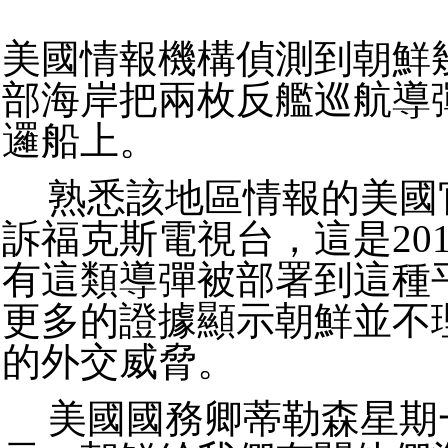
美國情報機構偵測到朝鮮
部海岸把兩枚反艦巡航導
邏船上。
熟悉該地區情報的美國
訴福克斯電視台，這是20
有這類導彈被部署到這種
更多的證據顯示朝鮮並不
的外交威脅。
美國國務卿蒂勒森星期