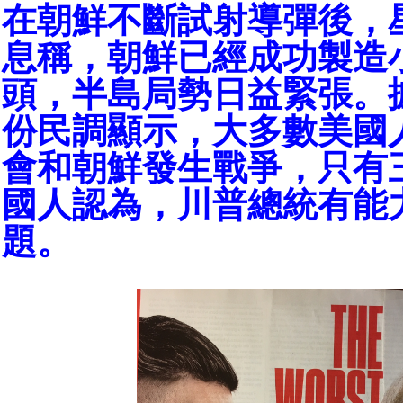
在朝鮮不斷試射導彈後，
息稱，朝鮮已經成功製造
頭，半島局勢日益緊張。
份民調顯示，大多數美國
會和朝鮮發生戰爭，只有
國人認為，川普總統有能
題。