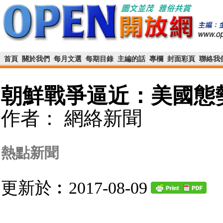
首頁
關於我們
每月文選
每期目錄
主編的話
專欄
封面彩頁
聯絡我
朝鮮戰爭逼近：美國態
作者： 網絡新聞
熱點新聞
更新於︰2017-08-09