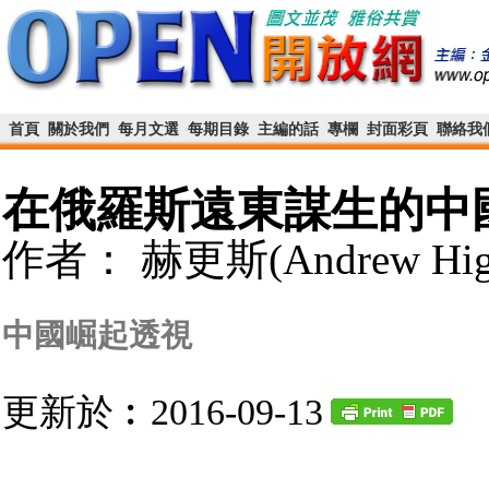
首頁
關於我們
每月文選
每期目錄
主編的話
專欄
封面彩頁
聯絡我
在俄羅斯遠東謀生的中
作者： 赫更斯(Andrew Higg
中國崛起透視
更新於︰2016-09-13