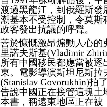
渡過黑龍江，到俄羅斯發
潮基本不受控制，令莫斯
政客發出抗議的呼聲。
善於慷慨激昂煽動人心的
里諾夫斯基(Vladimir Zhir
所有中國移民都應當被逐
東。電影導演斯坦尼斯拉
(Stanislav Govorukh
告說中國正在接管這塊土
本書，稱遠東地區正在被