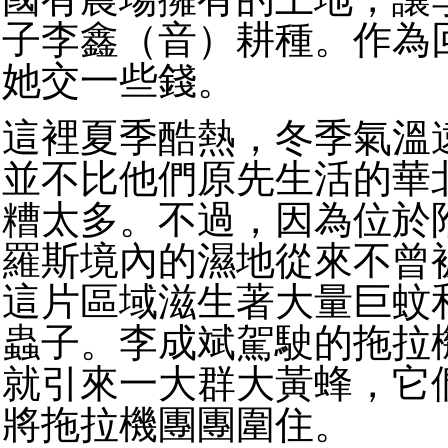
子李鑫（音）耕種。作為
她交一些錢。
這裡夏季酷熱，冬季氣溫
並不比他們原先生活的華
糟太多。不過，因為位於
羅斯境內的濕地從來不曾
這片區域滋生著大量巨蚊
蟲子。李成斌駕駛的拖拉
就引來一大群大黃蜂，它
將拖拉機團團圍住。