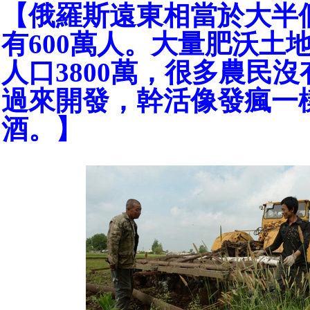
【俄羅斯遠東相當於大半
有600萬人。大量肥沃土
人口3800萬，很多農民
過來開發，幹活像發瘋一
酒。】