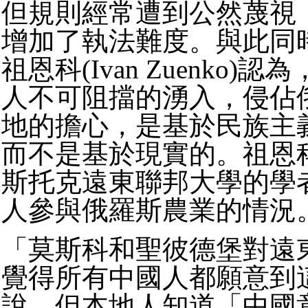
但規則經常遭到公然蔑視
增加了執法難度。與此同
祖恩科(Ivan Zuenko)
人不可阻擋的湧入，侵佔
地的擔心，是基於民族主
而不是基於現實的。祖恩
斯托克遠東聯邦大學的學
人參與俄羅斯農業的情況
「莫斯科和聖彼德堡對遠
覺得所有中國人都願意到
說，但本地人知道「中國