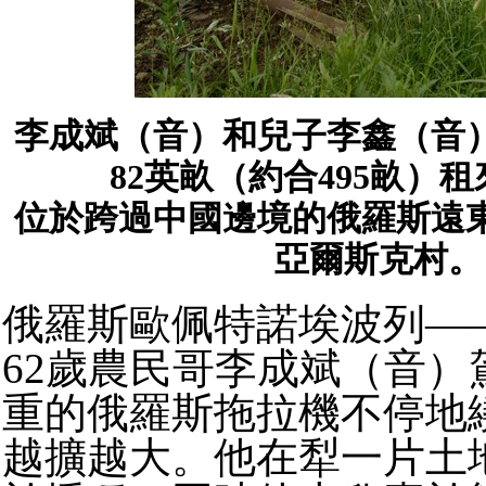
李成斌（音）和兒子李鑫（音
82英畝（約合495畝）
位於跨過中國邊境的俄羅斯遠
亞爾斯克村。
俄羅斯歐佩特諾埃波列—
62歲農民哥李成斌（音）
重的俄羅斯拖拉機不停地
越擴越大。他在犁一片土