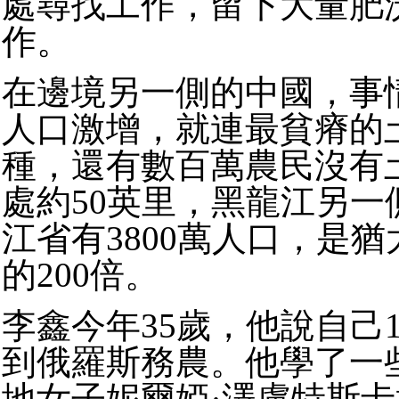
處尋找工作，留下大量肥
作。
在邊境另一側的中國，事
人口激增，就連最貧瘠的
種，還有數百萬農民沒有
處約50英里，黑龍江另一
江省有3800萬人口，是
的200倍。
李鑫今年35歲，他說自己
到俄羅斯務農。他學了一
地女子妮爾婭·澤盧特斯卡婭(