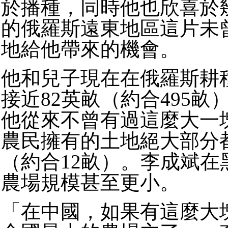
於播種，同時他也欣喜於
的俄羅斯遠東地區這片未
地給他帶來的機會。
他和兒子現在在俄羅斯耕
接近82英畝（約合495畝
他從來不曾有過這麼大一
農民擁有的土地絕大部分
（約合12畝）。李成斌在
農場規模甚至更小。
「在中國，如果有這麼大