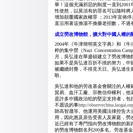
華！這個充滿邪惡的制度一直到200
性使然，以莫須有的罪名可以隨時將
增加顛覆國家政權罪 ；2013年宣
直沿用著這換湯不換藥老招數，不過
成立勞改博物館，擴大對中國人權的
2004年《牛津簡明英文字典》和《牛津
粹的集中營（Nazi Concentratio
月，吳弘達在華盛頓建立了勞改博物
如果不是吳弘達百折不撓的努力，中
被繼續封塵，不得見天日。吳弘達生
盼。
吳弘達和他的劳改基金會關注的人權
貿易、血汗工廠、宗教信仰權利，他
是許多中國政治犯的堅定支持者，包
不愿说的事
http://observechina.laogai.o
師高智晟等。他運用美國法律控告大
用，因此惠及原告受害人及家庭，勞
近已經有了專門指向勞改博物館的新路
的勞改博物館名列200多名。劳改基