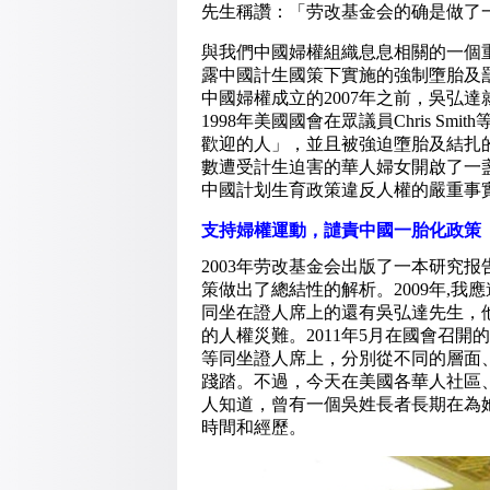
先生稱讚：「劳改基金会的确是做了
與我們中國婦權組織息息相關的一個
露中國計生國策下實施的強制墮胎及
中國婦權成立的2007年之前，吳弘
1998年美國國會在眾議員Chris 
歡迎的人」，並且被強迫墮胎及結扎
數遭受計生迫害的華人婦女開啟了一
中國計划生育政策違反人權的嚴重事實
支持婦權運動，譴責中國一胎化政策
2003年劳改基金会出版了一本研究报
策做出了總結性的解析。2009年,
同坐在證人席上的還有吳弘達先生，
的人權災難。2011年5月在國會召
等同坐證人席上，分別從不同的層面
踐踏。不過，今天在美國各華人社區
人知道，曾有一個吳姓長者長期在為
時間和經歷。