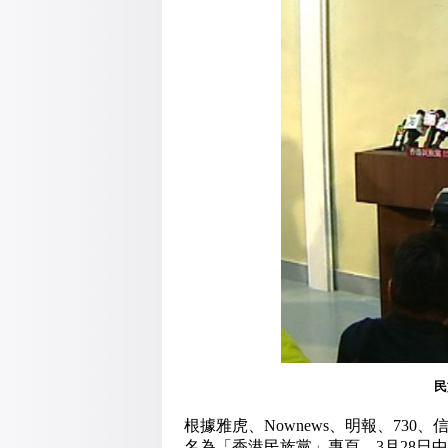
民
根據雅虎、Nownews、明報、730
名為「香港民族黨」專頁，3月28日