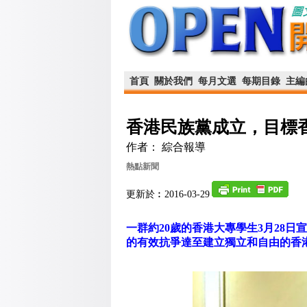
首頁
關於我們
每月文選
每期目錄
主編
香港民族黨成立，目標
作者： 綜合報導
熱點新聞
更新於︰2016-03-29
一群約20歲的香港大專學生3月28
的有效抗爭達至建立獨立和自由的香