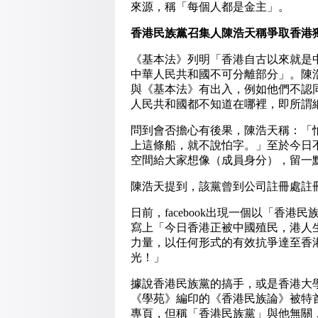
來源，稱「每個人都是金主」。
香港民族黨召集人陳浩天稱爭取香港
《基本法》列明「香港自古以來就是
中華人民共和國不可分離部分」。陳
與《基本法》有出入，例如他們不認
人民共和國都不知道在哪裡，即所謂
問到會否擔心有後果，陳浩天稱：「
上這條船，就不說怕字。」至於今日
空間給大家想像（成員身分），留一
陳浩天提到，該黨曾到公司註冊處註
日前，facebook出現一個以「香
寫上「今日香港正被中國殖民，港人
力量，以任何形式的有效抗爭達至香
光！」
據說香港民族黨的搞手，或是香港大
《學苑》編印的《香港民族論》被特
專頁，但稱「香港民族黨」與他無關