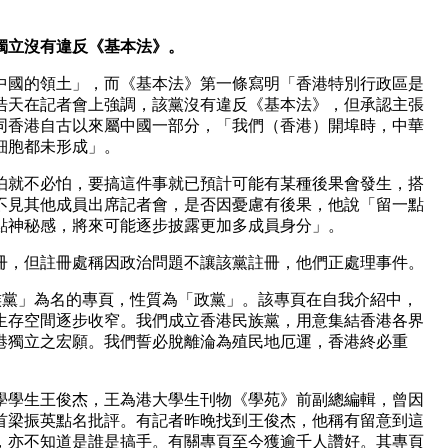
獨立沒有違反《基本法》。
中國的領土」，而《基本法》第一條寫明「香港特別行政區是
浩天在記者會上強調，該黨沒有違反《基本法》，但承認主張
同香港自古以來屬中國一部分，「我們（香港）開埠時，中華
細胞都未形成」。
怕就不必怕，要搞這件事就已預計可能有某種後果會發生，搭
不見其他成員出席記者會，是否因憂慮有後果，他說「留一點
點神秘感，將來可能逐步披露更加多成員身分」。
冊，但註冊處稱因政治問題不讓該黨註冊，他們正處理事件。
港民族黨」為名的專頁，性質為「政黨」。該專頁在自我介紹中，
生存空間逐步收窄。我們成立香港民族黨，用意集結香港各界
港獨立之宏願。我們誓必脫離淪為殖民地厄運，香港終必重
學學生王俊杰，王為港大學生刊物《學苑》前副總編輯，曾因
首梁振英點名批評。有記者昨晚找到王俊杰，他稱有留意到這
，亦不知道是誰是搞手。有關專頁至今獲逾千人讚好。其專頁