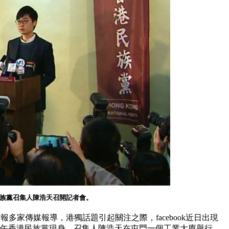
族黨召集人陳浩天召開記者會。
、信報多家傳媒報導，港獨話題引起關注之際，facebook近日出現
中午香港民族黨現身，
召集人陳浩天
在屯門一個工業大廈
舉行