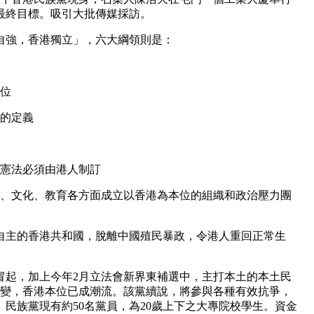
最終目標。吸引大
批傳媒採訪。
自強，香港獨立」，六大綱領則是：
本位
民的定義
港憲法必須由港人制訂
濟、文化、教育各方面成立以香港為本位的組織和政治壓力團
自主的香港共和國，脫離中國殖民暴政，令港人重回正常生
冒起，加上今年2月立法會新界東補選中，主打本土的本土民
思變，香港本位已成潮流。該黨續說，將參與各種有效抗爭，
民族黨現有約50名黨員，為20歲上下之大專院校學生。資金