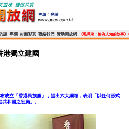
的話
專欄
封面彩頁
聯絡我們
贊助開放網
《毛澤東：鮮為人知的故事》
香港獨立建國
日宣布成立「香港民族黨」，提出六大綱領，表明「以任何形式
港共和國之宏願」。