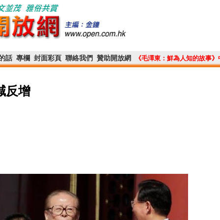
的話
專欄
封面彩頁
聯絡我們
贊助開放網
《毛澤東：鮮為人知的故事》
減反增