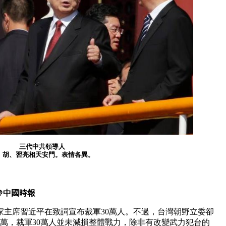
三代中共領導人
、胡、習亮相天安門。表情各異。
＠
中國時報
家主席習近平在致詞宣布裁軍30萬人。不過，台灣朝野立委卻
餘萬，裁軍30萬人並未減損整體戰力，除非有改變武力犯台的