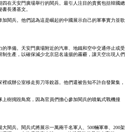
星期四在天安門廣場舉行的閱兵。最引人注目的貴賓包括韓國總
秘書長潘基文。
參加閱兵。他們認為這是崛起的中國展示自己的軍事實力並歌
力的準備。天安門廣場附近的汽車、地鐵和空中交通停止或受
限制生產，以確保減少北京惡名遠揚的霧霾，讓天空出現人們
家裡或辦公室移走剪刀等銳器。他們還被告知不許自發聚集，
隊上樹搗毀鳥窩，因為官員們擔心參加閱兵的噴氣式戰機撞
大閱兵。閱兵式將展示一萬兩千名軍人、500輛軍車、200架