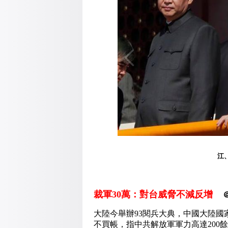
江
裁軍
30
萬：對台威脅不減反增
大陸今舉辦93閱兵大典，中國大陸國
不買帳，指中共解放軍軍力高達200