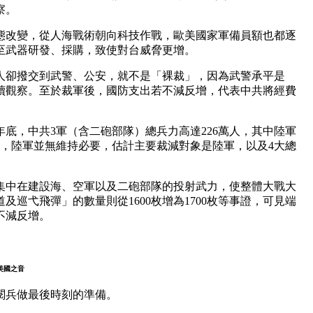
察。
態改變，從人海戰術朝向科技作戰，歐美國家軍備員額也都逐
至武器研發、採購，致使對台威脅更增。
萬人卻撥交到武警、公安，就不是「裸裁」，因為武警承平是
續觀察。至於裁軍後，國防支出若不減反增，代表中共將經費
年底，中共3軍（含二砲部隊）總兵力高達226萬人，其中陸軍
少，陸軍並無維持必要，估計主要裁減對象是陸軍，以及4大總
集中在建設海、空軍以及二砲部隊的投射武力，使整體大戰大
巡弋飛彈」的數量則從1600枚增為1700枚等事證，可見端
不減反增。
美國之音
閱兵做最後時刻的準備。