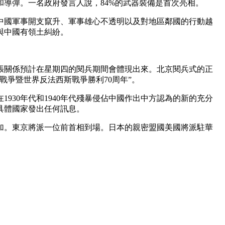
和導彈。一名政府發言人說，84%的武器裝備是首次亮相。
中國軍事開支竄升、軍事雄心不透明以及對地區鄰國的行動越
與中國有領土糾紛。
張關係預計在星期四的閱兵期間會體現出來。北京閱兵式的正
戰爭暨世界反法西斯戰爭勝利70周年”。
930年代和1940年代殘暴侵佔中國作出中方認為的新的充分
具體國家發出任何訊息。
加。東京將派一位前首相到場。日本的親密盟國美國將派駐華