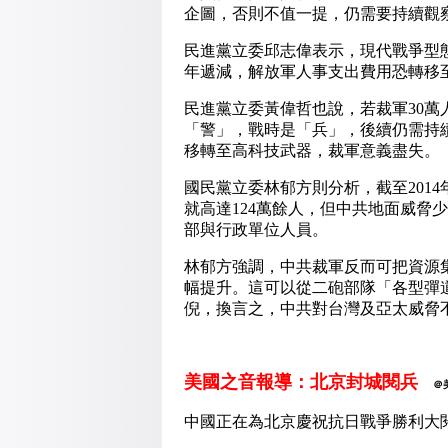
企圖，否則不值一提，仍需要持續觀
民進黨立委邱志偉表示，現代戰爭型
年遞減，解放軍人事支出費用恐轉移
民進黨立委黃偉哲也說，若裁軍30
「警」，戰時是「兵」，後續仍需持
移轉至高科技武器，裁軍意義盡失。
國民黨立委林郁方則分析，截至2014
就高達124萬餘人，但中共地面威脅
部與行政單位人員。
林郁方強調，中共裁軍反而可把資源
幅提升。這可以從二砲部隊「各型彈道及
倪，換言之，中共對台灣及亞太威脅
美國之音報導：北京封城閱兵
＠
中國正在為北京慶祝抗日戰爭勝利大