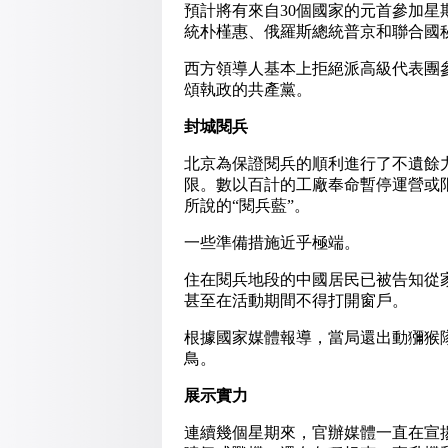
預計將有來自30個國家的元首參加
統朴槿惠、俄羅斯總統普京和聯合國
西方領導人基本上拒絕派高級代表團
頌執政的共產黨。
封城閱兵
北京為保證閱兵的順利進行了不遺餘
限。數以百計的工廠奉命暫停運營或
所說的“閱兵藍”。
一些準備措施近乎極端。
住在閱兵地段的中國居民已被告知從
甚至在活動期間不得打開窗戶。
根據國家媒體報導，當局還出動獼猴
鳥。
展示實力
連續幾個星期來，官辦媒體一直在宣揚