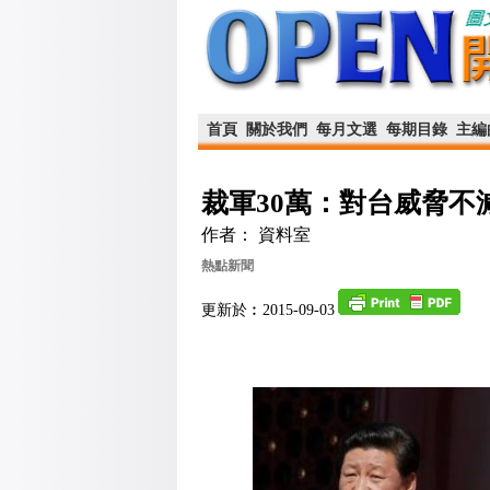
首頁
關於我們
每月文選
每期目錄
主編
裁軍30萬：對台威脅不
作者： 資料室
熱點新聞
更新於︰2015-09-03