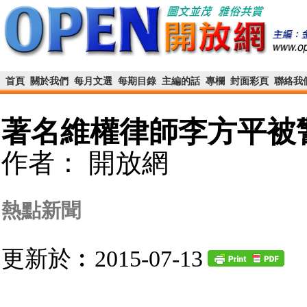
首頁
關於我們
每月文選
每期目錄
主編的話
專欄
封面彩頁
聯絡我
著名維權律師李方平被
作者： 開放網
熱點新聞
更新於︰2015-07-13