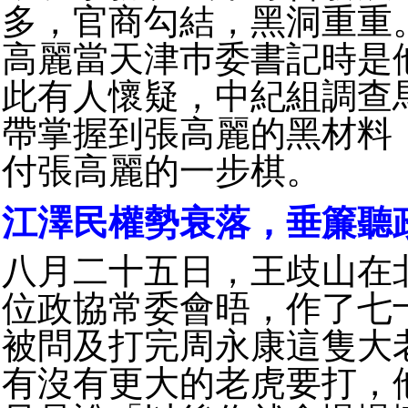
多，官商勾結，黑洞重重
高麗當天津巿委書記時是
此有人懷疑，中紀組調查
帶掌握到張高麗的黑材料
付張高麗的一步棋。
江澤民權勢衰落，垂簾聽
八月二十五日，王歧山在
位政協常委會晤，作了七
被問及打完周永康這隻大
有沒有更大的老虎要打，