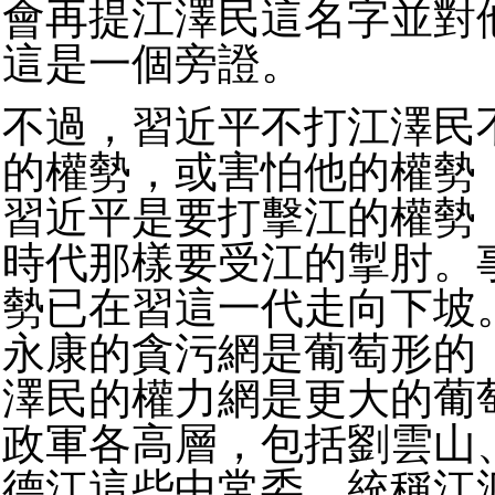
會再提江澤民這名字並對
這是一個旁證。
不過，習近平不打江澤民
的權勢，或害怕他的權勢
習近平是要打擊江的權勢
時代那樣要受江的掣肘。
勢已在習這一代走向下坡
永康的貪污網是葡萄形的
澤民的權力網是更大的葡
政軍各高層，包括劉雲山
德江這些中常委，統稱江