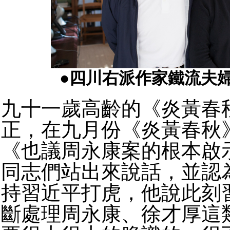
●四川右派作家鐵流夫
九十一歲高齡的《炎黃春
正，在九月份《炎黃春秋
《也議周永康案的根本啟
同志們站出來說話，並認
持習近平打虎，他說此刻
斷處理周永康、徐才厚這