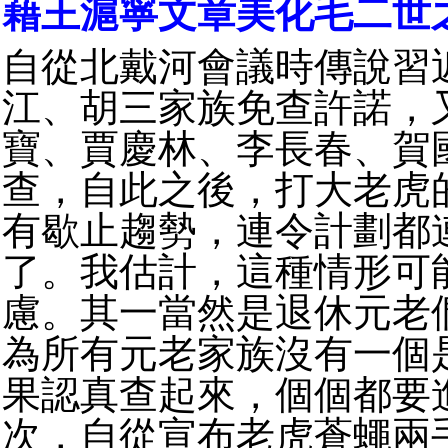
藉王滬寧文章美化毛二世
自從北戴河會議時傳說習
江、胡三家族免查許諾，
寶、賈慶林、李長春、賀
查，自此之後，打大老虎
有歇止趨勢，連令計劃都
了。我估計，這種情形可
慮。其一當然是退休元老
為所有元老家族沒有一個
果認真查起來，個個都要
次，自從宣布老虎蒼蠅兩