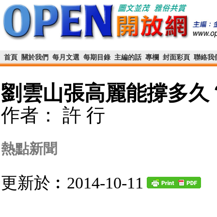
首頁
關於我們
每月文選
每期目錄
主編的話
專欄
封面彩頁
聯絡我
劉雲山張高麗能撐多久
作者： 許 行
熱點新聞
更新於︰2014-10-11