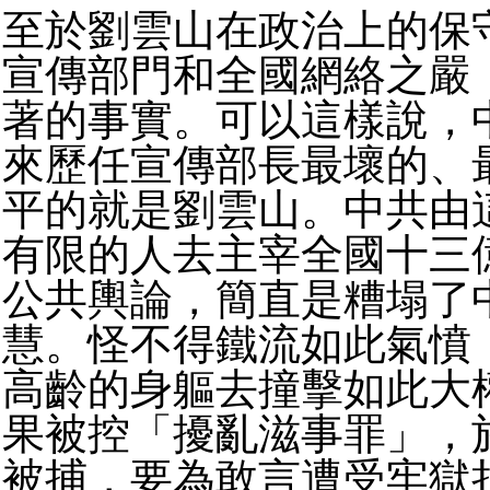
至於劉雲山在政治上的保
宣傳部門和全國網絡之嚴
著的事實。可以這樣說，
來歷任宣傳部長最壞的、
平的就是劉雲山。中共由
有限的人去主宰全國十三
公共輿論，簡直是糟塌了
慧。怪不得鐵流如此氣憤
高齡的身軀去撞擊如此大
果被控「擾亂滋事罪」，
被捕，要為敢言遭受牢獄