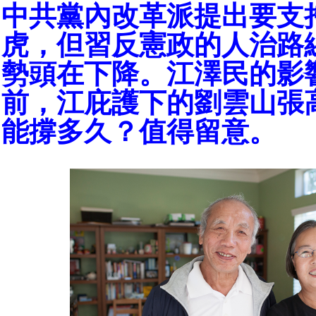
中共黨內改革派提出要支
虎，但習反憲政的人治路
勢頭在下降。江澤民的影
前，江庇護下的劉雲山張
能撐多久？值得留意。