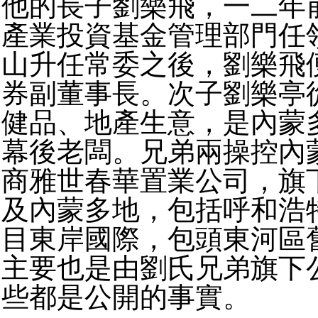
他的長子劉樂飛，一二年
產業投資基金管理部門任
山升任常委之後，劉樂飛
券副董事長。次子劉樂亭
健品、地產生意，是內蒙
幕後老闆。兄弟兩操控內
商雅世春華置業公司，旗
及內蒙多地，包括呼和浩
目東岸國際，包頭東河區
主要也是由劉氏兄弟旗下
些都是公開的事實。