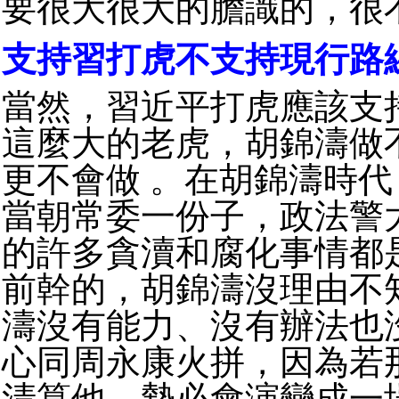
要很大很大的膽識的，很
支持習打虎不支持現行路
當然，習近平打虎應該支
這麼大的老虎，胡錦濤做
更不會做 。在胡錦濤時
當朝常委一份子，政法警
的許多貪瀆和腐化事情都
前幹的，胡錦濤沒理由不
濤沒有能力、沒有辦法也
心同周永康火拼，因為若
清算他，勢必會演變成一