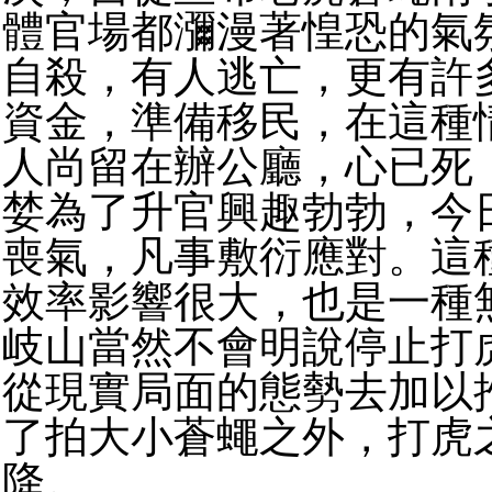
體官場都瀰漫著惶恐的氣
自殺，有人逃亡，更有許
資金，準備移民，在這種
人尚留在辦公廳，心已死
婪為了升官興趣勃勃，今
喪氣，凡事敷衍應對。這
效率影響很大，也是一種
岐山當然不會明說停止打
從現實局面的態勢去加以
了拍大小蒼蠅之外，打虎
降。