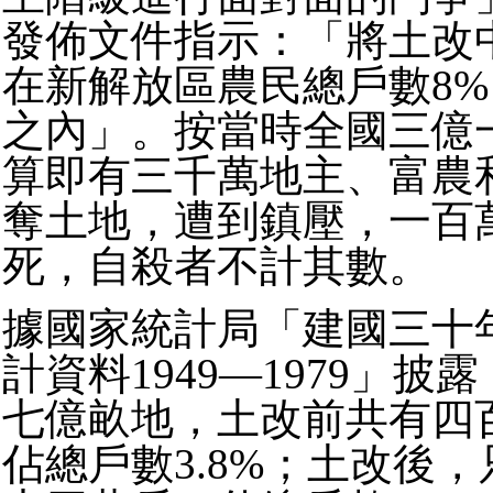
發佈文件指示：「將土改
在新解放區農民總戶數8%
之內」。按當時全國三億
算即有三千萬地主、富農
奪土地，遭到鎮壓，一百
死，自殺者不計其數。
據國家統計局「建國三十
計資料1949—1979」披
七億畝地，土改前共有四
佔總戶數3.8%；土改後