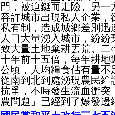
門，被迫鋌而走險。另一
容許城市出現私人企業，
私有制，造成城鄉差別迅
人口大量湧入城市，紛紛
致大量土地棄耕丟荒。二
十年前十五倍，每年耕地
公頃，人均糧食佔有量不
從南到北到處湧現農民維
抗爭，不時發生流血衝突
農問題」已經到了爆發邊