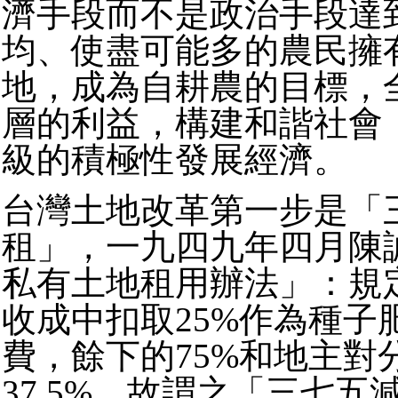
濟手段而不是政治手段達
均、使盡可能多的農民擁
地，成為自耕農的目標，
層的利益，構建和諧社會
級的積極性發展經濟。
台灣土地改革第一步是「
租」，一九四九年四月陳
私有土地租用辦法」：規
收成中扣取25%作為種子
費，餘下的75%和地主對
37.5%，故謂之「三七