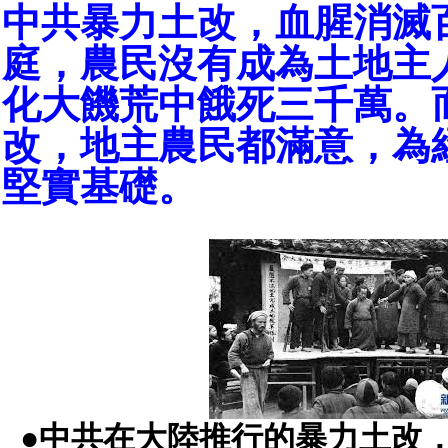
中共暴力土改，血腥消滅
庭，農民沒有成為土地主
化大饑荒中餓死三千萬。
改，地主農民都滿意，為
堅實基礎。
●中共在大陸推行的暴力土改