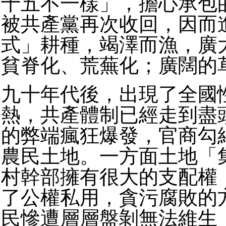
十五不一樣」，擔心承包
被共產黨再次收回，因而
式」耕種，竭澤而漁，廣
貧脊化、荒蕪化；廣闊的
九十年代後，出現了全國
熱，共產體制已經走到盡
的弊端瘋狂爆發，官商勾
農民土地。一方面土地「
村幹部擁有很大的支配權
了公權私用，貪污腐敗的
民慘遭層層盤剝無法維生