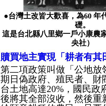
●台灣土改皆大歡喜，為60 
礎。
這是台北縣八里鄉一戶小康農家1
央社）
贖買地主實現「耕者有其
第二項政策叫做「公地放
期日偽政府、殖民者、財
台土地高達20%，國民政
後將其全部沒收，然後重