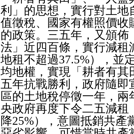
利」的思想，實行對土地
值徵稅、國家有權照價收
的政策。三五年，又頒佈
法」近四百條，實行減租
地租不超過37.5%），
均地權，實現「耕者有其
五年抗戰勝利，政府隨即
區的土地稅停徵一年，兩
央政府再度下令二五減租
降25%），意圖抵銷共產
惡劣影響。可惜當時共產