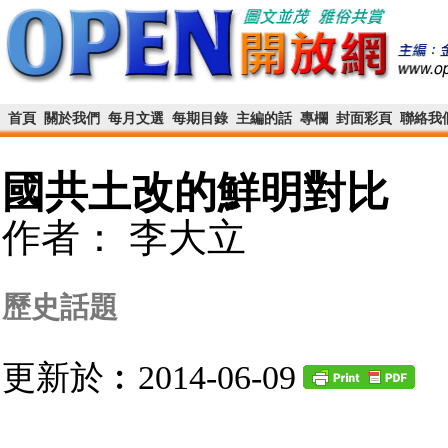
首頁
關於我們
每月文選
每期目錄
主編的話
專欄
封面彩頁
聯絡我
國共土改的鮮明對比
作者： 李大立
歷史話題
更新於︰2014-06-09