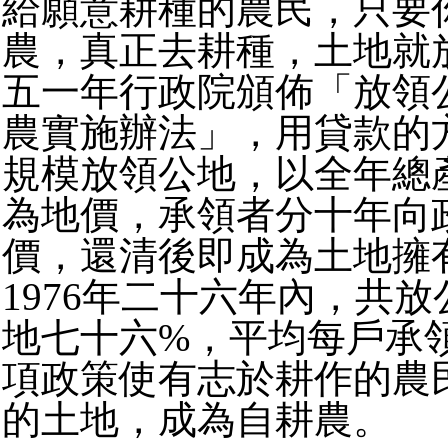
給願意耕種的農民，只要
農，真正去耕種，土地就
五一年行政院頒佈「放領
農實施辦法」，用貸款的
規模放領公地，以全年總
為地價，承領者分十年向
價，還清後即成為土地擁有
1976年二十六年內，共
地七十六%，平均每戶承
項政策使有志於耕作的農
的土地，成為自耕農。