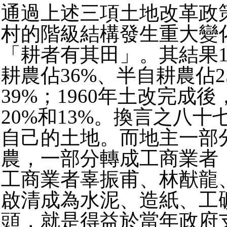
通過上述三項土地改革政
村的階級結構發生重大變
「耕者有其田」。其結果1
耕農佔36%、半自耕農佔2
39%；1960年土改完成後
20%和13%。換言之八十
自己的土地。而地主一部
農，一部分轉成工商業者
工商業者辜振甫、林猷龍
啟清成為水泥、造紙、工
頭，就是得益於當年政府