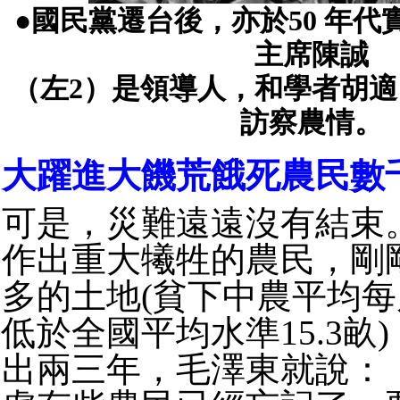
●國民黨遷台後，亦於50 年
主席陳誠
（左2）是領導人，和學者胡適
訪察農情。
大躍進大饑荒餓死農民數
可是，災難遠遠沒有結束
作出重大犧牲的農民，剛
多的土地(貧下中農平均每戶
低於全國平均水準15.3畝
出兩三年，毛澤東就說：