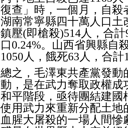
復查」時，一個月，自殺者
湖南常寧縣四十萬人口土改
鎮壓(即槍殺)514人，合計
口0.24%。山西省興縣自殺
1050人，餓死63人，合計
總之，毛澤東共產黨發動
動，是在武力奪取政權成
和平階段，亟待團結建國
使用武力來重新分配土地
血腥大屠殺的一場人間慘