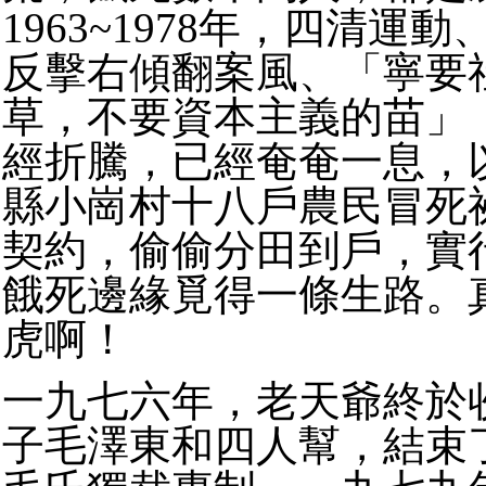
1963~1978年，四清運
反擊右傾翻案風、「寧要
草，不要資本主義的苗」
經折騰，已經奄奄一息，
縣小崗村十八戶農民冒死
契約，偷偷分田到戶，實
餓死邊緣覓得一條生路。
虎啊！
一九七六年，老天爺終於
子毛澤東和四人幫，結束