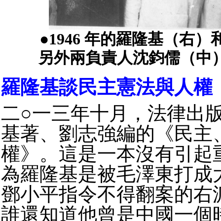
●1946 年的羅隆基（右
另外兩負責人沈鈞儒（中
羅隆基談民主憲法與人權
二○一三年十月，法律出
基著、劉志強編的《民主
權》。這是一本沒有引起
為羅隆基是被毛澤東打成
鄧小平指令不得翻案的右
誰還知道他曾是中國一個