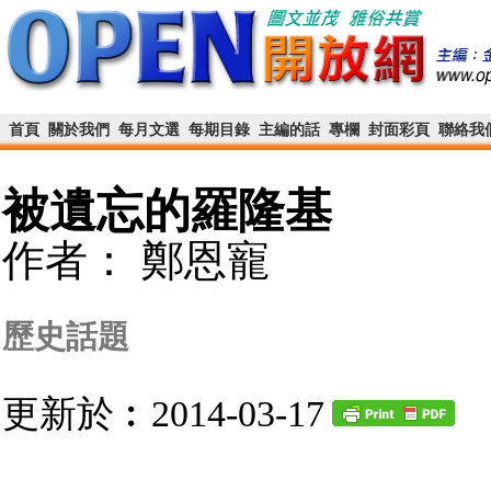
首頁
關於我們
每月文選
每期目錄
主編的話
專欄
封面彩頁
聯絡我
被遺忘的羅隆基
作者： 鄭恩寵
歷史話題
更新於︰2014-03-17