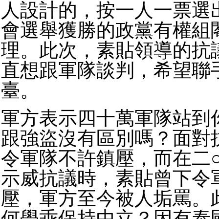
人設計的，按一人一票選
會選舉獲勝的政黨有權組
理。此次，素貼領導的抗
直想跟軍隊談判，希望聯
臺。
軍方表示四十萬軍隊站到
跟強盜沒有區別嗎？面對
令軍隊不許鎮壓，而在二
示威抗議時，素貼曾下令
壓，軍方至今被人垢罵。
何學乖保持中立？因有泰