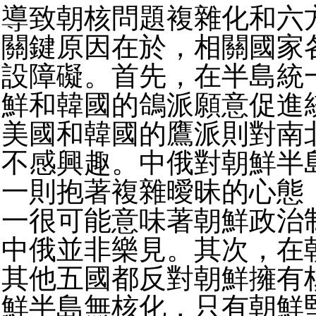
導致朝核問題複雜化和六
關鍵原因在於，相關國家
設障礙。首先，在半島統
鮮和韓國的鴿派願意促進
美國和韓國的鷹派則對南
不感興趣。中俄對朝鮮半
一則抱著複雜曖昧的心態
一很可能意味著朝鮮政治
中俄並非樂見。其次，在
其他五國都反對朝鮮擁有
鮮半島無核化，只有朝鮮