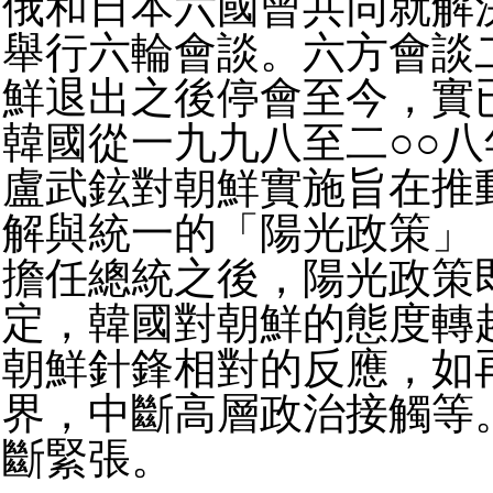
俄和日本六國曾共同就解
舉行六輪會談。六方會談
鮮退出之後停會至今，實
韓國從一九九八至二○○
盧武鉉對朝鮮實施旨在推
解與統一的「陽光政策」
擔任總統之後，陽光政策
定，韓國對朝鮮的態度轉
朝鮮針鋒相對的反應，如
界，中斷高層政治接觸等
斷緊張。