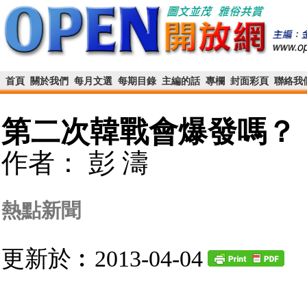
首頁
關於我們
每月文選
每期目錄
主編的話
專欄
封面彩頁
聯絡我
第二次韓戰會爆發嗎？
作者： 彭 濤
熱點新聞
更新於︰2013-04-04