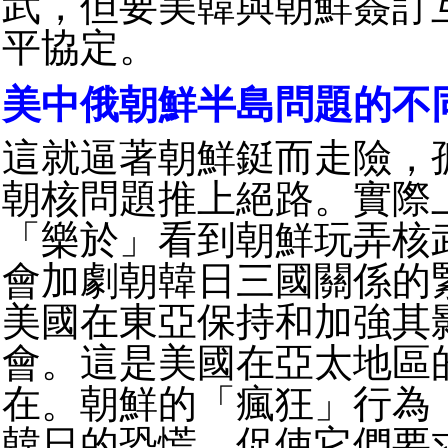
武，但要美韓與朝鮮簽訂
平協定。
美中俄朝鮮半島問題的不
這就逼著朝鮮鋌而走險，
朝核問題推上絕路。實際
「樂於」看到朝鮮玩弄核
會加劇朝韓日三國關係的
美國在東亞保持和加強其
會。這是美國在亞太地區
在。朝鮮的「瘋狂」行為
韓日的恐慌，促使它們要