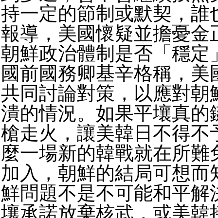
持一定的節制或默契，誰
報導，美國懷疑並擔憂金
朝鮮政治體制是否「穩定
國前國務卿基辛格稱，美
共同討論對策，以應對朝
潰的情況。如果平壤真的
槍走火，讓美韓日不得不
麼一場新的韓戰就在所難
加入，朝鮮的結局可想而
鮮問題不是不可能和平解
壤承諾放棄核武，或美韓