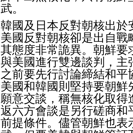
武。
韓國及日本反對朝核出於
美國反對朝核卻是出自戰
其態度非常詭異。朝鮮要
與美國進行雙邊談判，主
之前要先行討論締結和平
美國和韓國則堅持要朝鮮
願意交談，稱無核化取得
返六方會談是另行磋商和
前提條件。儘管朝鮮也表