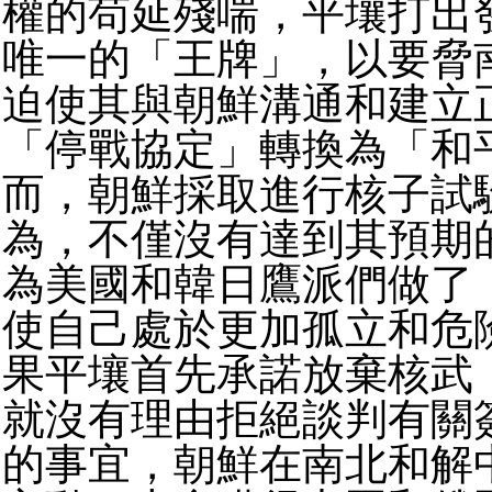
權的苟延殘喘，平壤打出
唯一的「王牌」，以要脅
迫使其與朝鮮溝通和建立
「停戰協定」轉換為「和
而，朝鮮採取進行核子試
為，不僅沒有達到其預期
為美國和韓日鷹派們做了
使自己處於更加孤立和危
果平壤首先承諾放棄核武
就沒有理由拒絕談判有關
的事宜，朝鮮在南北和解