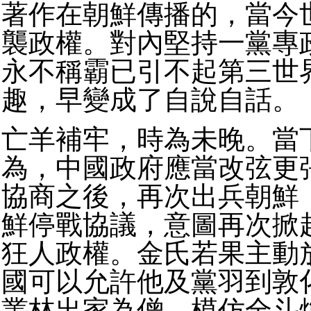
著作在朝鮮傳播的，當今
襲政權。對內堅持一黨專
永不稱霸已引不起第三世
趣，早變成了自說自話。
亡羊補牢，時為未晚。當
為，中國政府應當改弦更
協商之後，再次出兵朝鮮
鮮停戰協議，意圖再次掀
狂人政權。金氏若果主動
國可以允許他及黨羽到敦
叢林出家為僧，模仿全斗