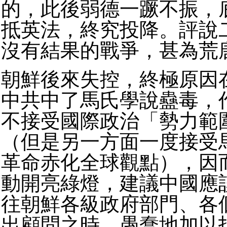
的，此後弱德一蹶不振，
抵英法，終究投降。評說
沒有結果的戰爭，甚為荒
朝鮮後來失控，終極原因
中共中了馬氏學說蠱毒，
不接受國際政治「勢力範
（但是另一方面一度接受
革命赤化全球觀點），因
動開亮綠燈，建議中國應
往朝鮮各級政府部門、各
出顧問之時，愚蠢地加以