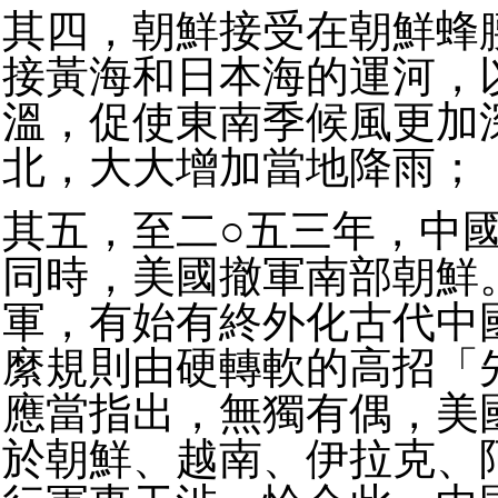
其四，朝鮮接受在朝鮮蜂
接黃海和日本海的運河，
溫，促使東南季候風更加
北，大大增加當地降雨；
其五，至二○五三年，中
同時，美國撤軍南部朝鮮
軍，有始有終外化古代中
縻規則由硬轉軟的高招「
應當指出，無獨有偶，美
於朝鮮、越南、伊拉克、