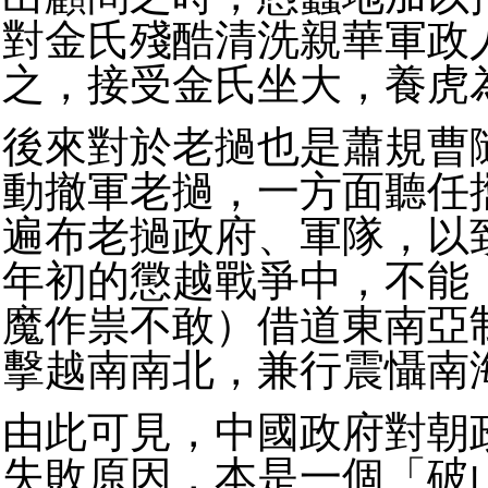
對金氏殘酷清洗親華軍政
之，接受金氏坐大，養虎
後來對於老撾也是蕭規曹
動撤軍老撾，一方面聽任
遍布老撾政府、軍隊，以
年初的懲越戰爭中，不能
魔作祟不敢）借道東南亞
擊越南南北，兼行震懾南
由此可見，中國政府對朝
失敗原因，本是一個「破