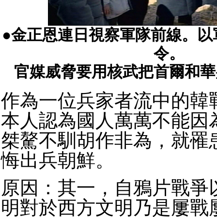
●金正恩連日視察軍隊前線。以
令。
官媒威脅要用核武把首爾和華
作為一位兵家者流中的韓
本人認為國人萬萬不能因
桀驁不馴胡作非為，就罹
悔出兵朝鮮。
原因：其一，自鴉片戰爭
明對於西方文明乃是屢戰