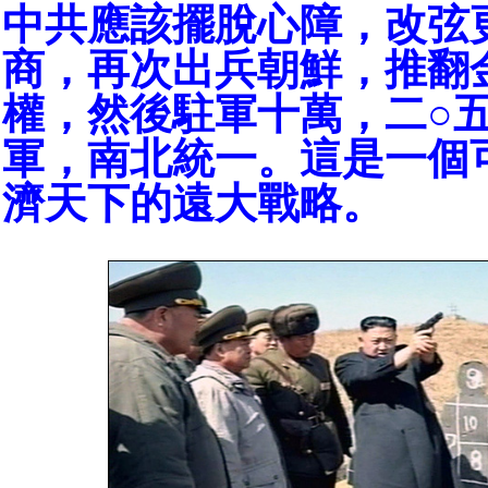
中共應該擺脫心障，改弦
商，再次出兵朝鮮，推翻
權，然後駐軍十萬，二○
軍，南北統一。這是一個
濟天下的遠大戰略。