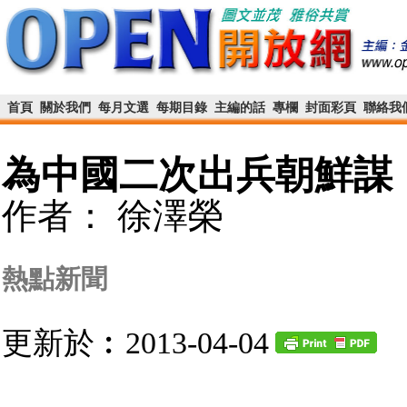
首頁
關於我們
每月文選
每期目錄
主編的話
專欄
封面彩頁
聯絡我
為中國二次出兵朝鮮謀
作者： 徐澤榮
熱點新聞
更新於︰2013-04-04