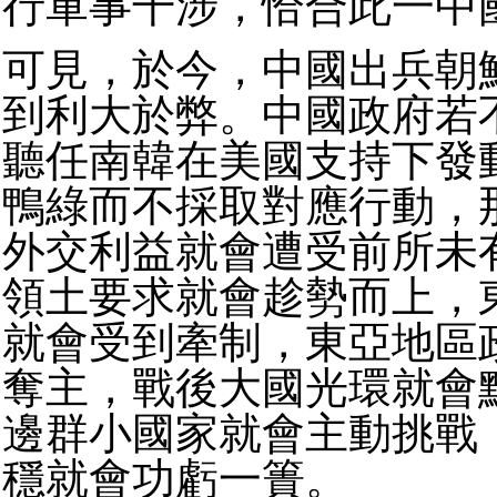
行軍事干涉，恰合此一中
可見，於今，中國出兵朝
到利大於弊。中國政府若
聽任南韓在美國支持下發
鴨綠而不採取對應行動，
外交利益就會遭受前所未
領土要求就會趁勢而上，
就會受到牽制，東亞地區
奪主，戰後大國光環就會
邊群小國家就會主動挑戰
穩就會功虧一簣。