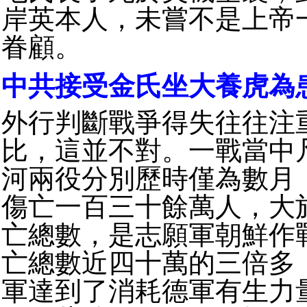
岸英本人，未嘗不是上帝
眷顧。
中共接受金氏坐大養虎為
外行判斷戰爭得失往往注
比，這並不對。一戰當中
河兩役分別歷時僅為數月
傷亡一百三十餘萬人，大
亡總數，是志願軍朝鮮作
亡總數近四十萬的三倍多
軍達到了消耗德軍有生力