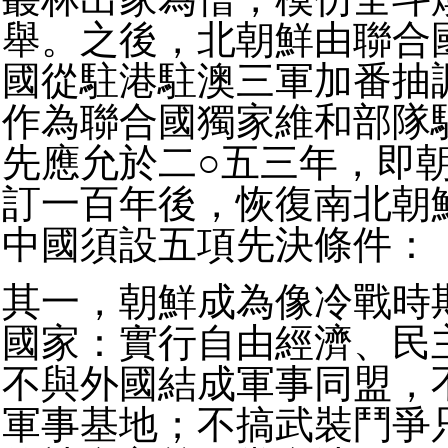
舉。之後，北朝鮮由聯合
國從駐港駐澳三軍加番抽
作為聯合國獨家維和部隊
先應允於二○五三年，即
訂一百年後，恢復南北朝
中國須設五項先決條件：
其一，朝鮮成為像冷戰時
國家：實行自由經濟、民
不與外國結成軍事同盟，
軍事基地；不搞武裝鬥爭