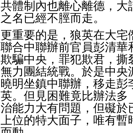
共體制內也離心離德，大
之名已經不脛而走。
更重要的是，狼英在大宅
聯合中聯辦前官員彭清華
欺騙中央，罪犯欺君，撕
無力團結統戰。於是中央
曉明坐鎮中聯辦，移走彭
英。但見困難竟比辦法多
治能力大有問題，但礙於
上位的特大面子，唯有暫
而動。