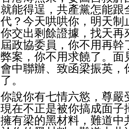
就能得逞，共產黨怎能跟
代？今天哄哄你，明天制
你交出剩餘證據，找天再
屆政協委員，你不用再幹
弊案，你不用求饒了。面
會中聯辦、致函梁振英，
了。
你說你有七情六慾，尊嚴
現在不正是被你搞成面子
擁有梁的黑材料，難道中