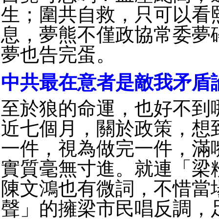
生；圍共自救，只可以看
息，夢熊不僅政協常委夢
夢也告完蛋。
中共最在意者是敵我矛盾
至於狼的命運，也好不到
近七個月，關於政策，想
一件，視為做完一件，滿
實質毫無寸進。就連「梁
陳文鴻也有微詞，不惜當
聲」的擁梁市民唱反調，