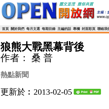
首頁
關於我們
每月文選
每期目錄
主編的話
專欄
封面彩頁
聯絡我
狼熊大戰黑幕背後
作者： 桑 普
熱點新聞
更新於︰2013-02-05