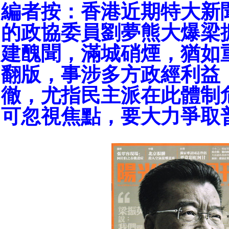
編者按：香港近期特大新
的政協委員劉夢熊大爆梁
建醜聞，滿城硝煙，猶如
翻版，事涉多方政經利益
徹，尤指民主派在此體制
可忽視焦點，要大力爭取