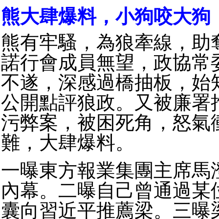
熊大肆爆料，小狗咬大狗
熊有牢騷，為狼牽線，助
諾行會成員無望，政協常
不遂，深感過橋抽板，始
公開點評狼政。又被廉署
污弊案，被困死角，怒氣
難，大肆爆料。
一曝東方報業集團主席馬
內幕。二曝自己曾通過某
囊向習近平推薦梁。三曝