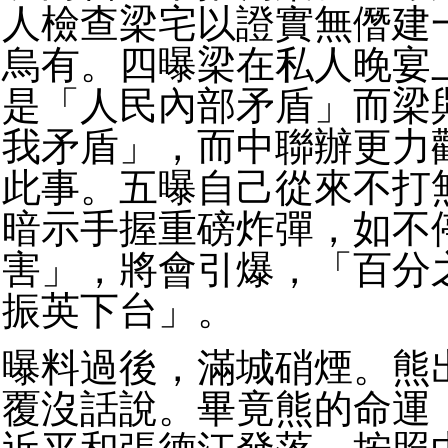
人檢查梁宅以證實無僭建
烏有。四曝梁在私人晚宴
是「人民內部矛盾」而梁
我矛盾」，而中聯辦更力
此事。五曝自己從來不打
暗示手握重磅炸彈，如不
害」，將會引爆，「百分
振英下台」。
曝料過後，滿城硝煙。熊
覆沒話說。畢竟熊的命運