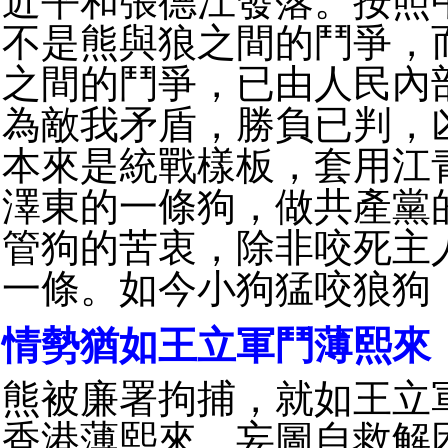
近平和張德江發落。按照
不是熊與狼之間的鬥爭，
之間的鬥爭，已由人民內
為敵我矛盾，勝負已判，
本來是統戰樣板，套用江
澤東的一條狗，做共產黨
管狗的苦衷，除非咬死主
一條。如今小狗猛咬狼狗
情勢猶如王立軍鬥薄熙來
熊被廉署拘捕，就如王立
香港薄熙來，妄圖自救解