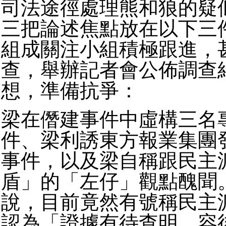
司法途徑處理熊和狼的疑
三把論述焦點放在以下三
組成關注小組積極跟進，
查，舉辦記者會公佈調查
想，準備抗爭：
梁在僭建事件中虛構三名
件、梁利誘東方報業集團
事件，以及梁自稱跟民主
盾」的「左仔」觀點醜聞
說，目前竟然有號稱民主
認為「證據有待查明，容