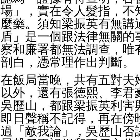
場」，實在令人髮指，不
麼藥。須知梁振英有無講
盾」是一個跟法律無關的
察和廉署都無法調查，唯
剖白，憑常理作出判斷。
在飯局當晚，共有五對夫
以外，還有張德熙、李君
吳歷山，都跟梁振英利害
即日聲稱不記得，再在傍
過「敵我論」，吳歷山否