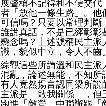
展聲稱不記得和不便交代
者「放他一條生路」。他
可信嗎？只要以常理判斷
誰說真話，不是已經彰彰
懸念嗎？上述號稱民主派
識，貌似中立，令人不齒
綜觀這些所謂溫和民主派
混亂，論述無能，不知所
有人竟然揚言認同梁所說
主派是「敵我關係」，但
跑進「敵營」中聯辦跟「