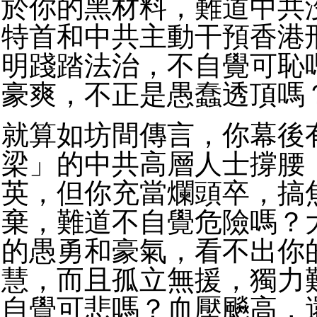
於你的黑材料，難道中共
特首和中共主動干預香港
明踐踏法治，不自覺可恥
豪爽，不正是愚蠢透頂嗎
就算如坊間傳言，你幕後
梁」的中共高層人士撐腰
英，但你充當爛頭卒，搞
棄，難道不自覺危險嗎？
的愚勇和豪氣，看不出你
慧，而且孤立無援，獨力
自覺可悲嗎？血壓飈高，