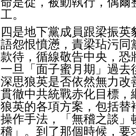
命是從，被動執行，偶爾
工。
四是地下黨成員跟梁振英
語怨恨憤懣，責梁玷污同
款待，循線敬告中央，恐
一旦「面子蜜月期」過去
深思狼英是否依然無力改
貫徹中共統戰赤化目標，
狼英的各項方案，包括替
操作手法，「無稽之談」
稽」。到了那個時候，要