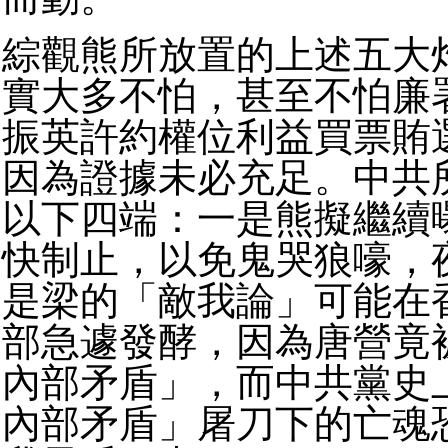
綜觀熊所放置的上述五大
實大多不怕，甚至不怕廉
振英許約權位利益買票賄
因為證據未必充足。中共
以下四端：一是熊擬繼續
快制止，以免鬼哭狼嚎，
是梁的「敵我論」可能在
部急遽發酵，因為唐營竟
內部矛盾」，而中共黨史
內部矛盾」屠刀下的亡魂