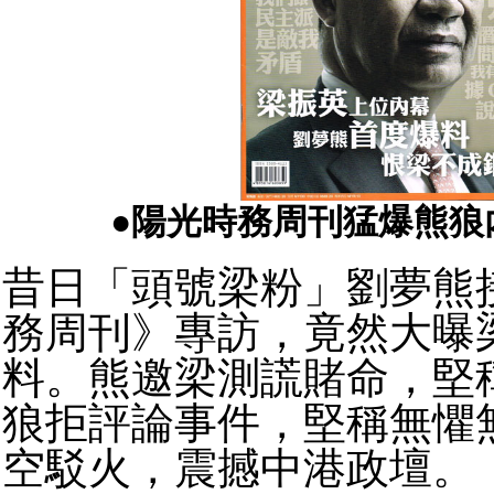
●陽光時務周刊猛爆熊狼
昔日「頭號梁粉」劉夢熊
務周刊》專訪，竟然大曝
料。熊邀梁測謊賭命，堅
狼拒評論事件，堅稱無懼
空駁火，震撼中港政壇。