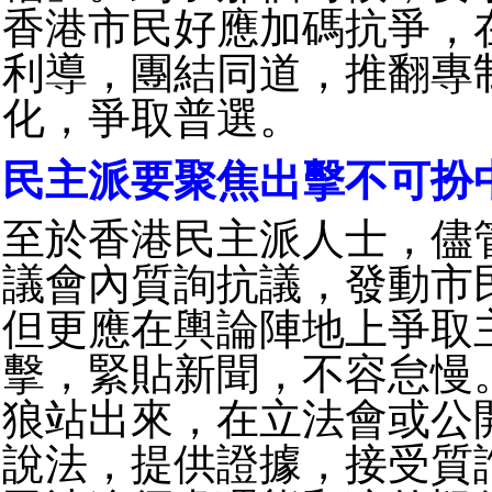
香港市民好應加碼抗爭，
利導，團結同道，推翻專
化，爭取普選。
民主派要聚焦出擊不可扮
至於香港民主派人士，儘
議會內質詢抗議，發動市
但更應在輿論陣地上爭取
擊，緊貼新聞，不容怠慢
狼站出來，在立法會或公
說法，提供證據，接受質