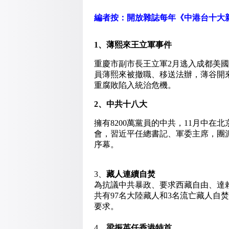
編者按：開放雜誌每年《中港台十大新
1
、薄熙來王立軍事件
重慶市副市長王立軍2月逃入成都美
員薄熙來被撤職、移送法辦，薄谷開
重腐敗陷入統治危機。
2
、中共十八大
擁有8200萬黨員的中共，11月中
會，習近平任總書記、軍委主席，團
序幕。
3、
藏人連續自焚
為抗議中共暴政、要求西藏自由、達
共有97名大陸藏人和3名流亡藏人自
要求。
4、
梁振英任香港特首