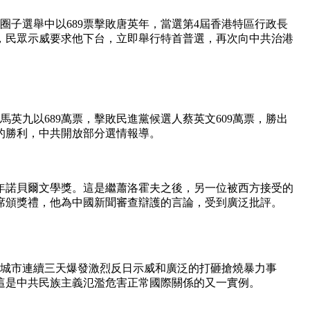
小圈子選舉中以689票擊敗唐英年，當選第4屆香港特區行政長
，民眾示威要求他下台，立即舉行特首普選，再次向中共治港
馬英九以689萬票，擊敗民進黨候選人蔡英文609萬票，勝出
的勝利，中共開放部分選情報導。
2年諾貝爾文學獎。這是繼蕭洛霍夫之後，另一位被西方接受的
出席頒獎禮，他為中國新聞審查辯護的言論，受到廣泛批評。
餘城市連續三天爆發激烈反日示威和廣泛的打砸搶燒暴力事
這是中共民族主義氾濫危害正常國際關係的又一實例。