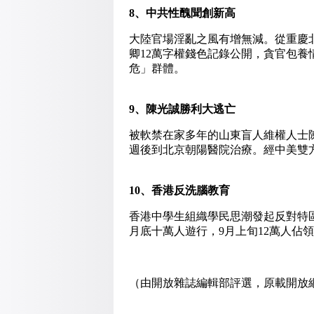
8
、中共性醜聞創新高
大陸官場淫亂之風有增無減。從重慶
卿12萬字權錢色記錄公開，貪官包
危」群體。
9
、陳光誠勝利大逃亡
被軟禁在家多年的山東盲人維權人士
週後到北京朝陽醫院治療。經中美雙方
10
、香港反洗腦教育
香港中學生組織學民思潮發起反對特
月底十萬人遊行，9月上旬12萬人佔
（由開放雜誌編輯部評選，原載開放