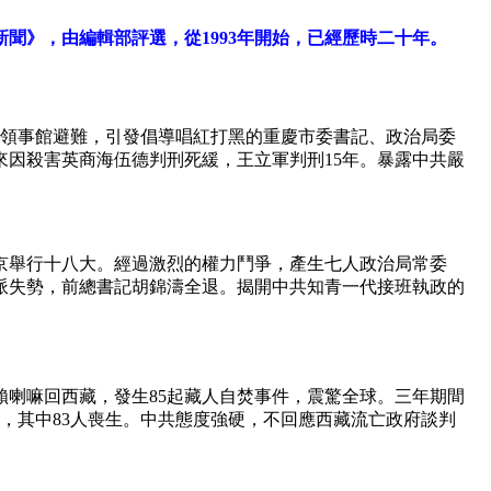
聞》，由編輯部評選，從1993年開始，已經歷時二十年。
國領事館避難，引發倡導唱紅打黑的重慶市委書記、政治局委
來因殺害英商海伍德判刑死緩，王立軍判刑15年。暴露中共嚴
在北京舉行十八大。經過激烈的權力鬥爭，產生七人政治局常委
派失勢，前總書記胡錦濤全退。揭開中共知青一代接班執政的
賴喇嘛回西藏，發生85起藏人自焚事件，震驚全球。三年期間
焚，其中83人喪生。中共態度強硬，不回應西藏流亡政府談判