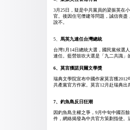
3月25日，疑是中共黨員的梁振英在
官。後因住宅僭建等問題，誠信喪盡
說不。
5、
馬英九連任台灣總統
台灣1月14日總統大選，國民黨候選人
連任。藍營鼓吹大選是「九二共識」
6
、莫言獲諾貝爾文學獎
瑞典文學院宣布中國作家莫言獲201
共產黨官方作家。莫言12月赴瑞典
7
、釣魚島反日狂潮
因釣魚島主權之爭，9月中旬中國百
件，網絡揭發為中共官方策劃指使。