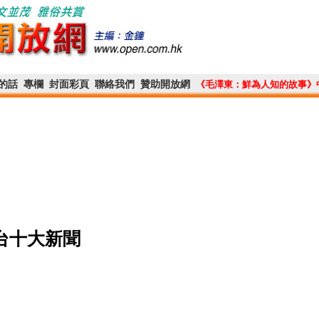
的話
專欄
封面彩頁
聯絡我們
贊助開放網
《毛澤東：鮮為人知的故事》
港台十大新聞