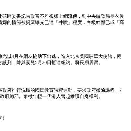
北碚區委書記雷政富不雅視頻上網流傳，到中央編譯局長衣俊
養情婦的情節被揭露曝光已達「井噴」程度，各級幹部已成「高
陳光誠4月在網友協助下出逃，進入北京美國駐華大使館，兩
談判，陳與妻兒5月20日抵達紐約。將長期居留。
區政府推行洗腦的國民教育課程運動，要求政府撤除課程，7
領政府總部。象徵年輕一代港人奮起維護自身權利。
網）