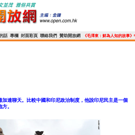
的話
專欄
封面彩頁
聯絡我們
贊助開放網
《毛澤東：鮮為人知的故事》
雅加達聊天。比較中國和印尼政治制度，他說印尼民主是一個
地方。