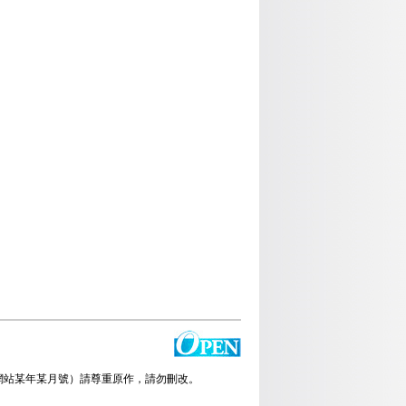
放雜誌網站某年某月號）請尊重原作，請勿刪改。