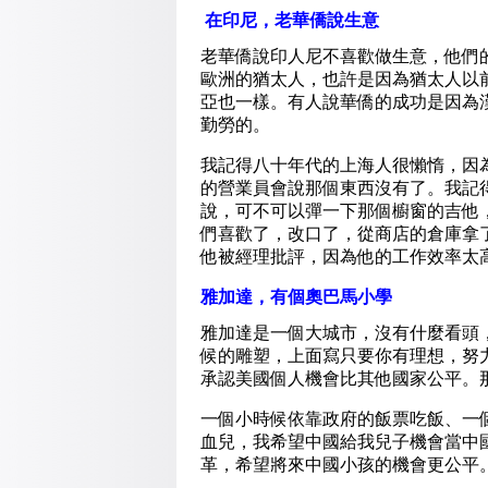
在印尼，老華僑說生意
老華僑說印人尼不喜歡做生意，他們
歐洲的猶太人，也許是因為猶太人以
亞也一樣。有人說華僑的成功是因為
勤勞的。
我記得八十年代的上海人很懶惰，因
的營業員會說那個東西沒有了。我記
說，可不可以彈一下那個櫥窗的吉他
們喜歡了，改口了，從商店的倉庫拿
他被經理批評，因為他的工作效率太
雅加達，有個奧巴馬小學
雅加達是一個大城市，沒有什麼看頭
候的雕塑，上面寫只要你有理想，努
承認美國個人機會比其他國家公平。
一個小時候依靠政府的飯票吃飯、一
血兒，我希望中國給我兒子機會當中
革，希望將來中國小孩的機會更公平