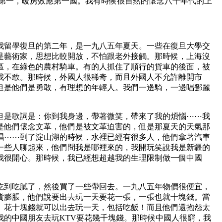
氣第一，暖房效應第一國。我有時候很自然的懷念八十年代的上
我留學復旦的第二年，是一九八五年夏天。一些在復旦大學交
是藝術家，思想比較開放，不怕跟老外接觸。那時候，上海沒
區，在綠色的農村騎車。有的人抓住了順行的貨車的後面，被
我不敢。那時候，外國人很稀奇，而且外國人不允許離開市
但是他們是勇敢，有理想的年輕人。我們一邊騎，一邊唱鄧麗
但是歌詞是：你到我身邊，帶著微笑，帶來了我的煩惱⋯⋯我
是他們懷念文革，他們是被文革迫害的，但是那夏天的天氣那
唱⋯⋯到了淀山湖的時候，水裡已經有很多人，他們拿著汽車
一些人聊起來，他們問我是哪裡來的，我開玩笑說我是新疆的
我很開心。那時候，我已經想超越我的生理限制做一個中國
吃到吃膩了，然後買了一些帶回去。一九八五年物價很便宜，
貨膨脹，他們說要出去玩一天要花一張，一張也就十塊錢。當
。花十塊錢就可以出去玩一天，包括吃飯！而且他們還抱怨太
我的中國朋友去玩KTV要花幾千塊錢。那時候中國人很窮，我