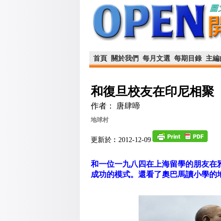
首頁
關於我們
每月文選
每期目錄
主編
和復旦校友在印尼相聚
作者： 唐肆啼
地球村
更新於︰2012-12-09
和一位一九八四在上海留學的朋友在
成功的模式。還看了奧巴馬讀小學的