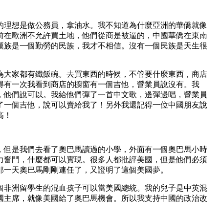
的理想是做公務員，拿油水。我不知道為什麼亞洲的華僑就像
前在歐洲不允許買土地，他們從商是被逼的，中國華僑在東南
漢族是一個勤勞的民族，我才不相信。沒有一個民族是天生很
為大家都有鐵飯碗。去買東西的時候，不管要什麼東西，商店
得有一次我看到商店的櫥窗有一個吉他，營業員說沒有。我
，他們說可以。我給他們彈了一首中文歌，邊彈邊唱，營業員
了一個吉他，說可以賣給我了！另外我還記得一位中國朋友說
高！
，但是我們去看了奧巴馬讀過的小學，外面有一個奧巴馬小時
力奮鬥，什麼都可以實現。很多人都批評美國，但是他們必須
那一天奧巴馬剛剛連任了，又證明了這個美國夢。
個非洲留學生的混血孩子可以當美國總統。我的兒子是中英混
國主席，就像美國給了奧巴馬機會。所以我支持中國的政治改
。