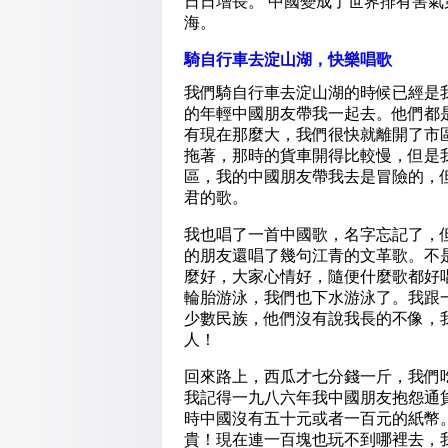
日日增長。 中國變成了世界排有害
海。
騎自行車去淀山湖，快樂唱歌
我們騎自行車去淀山湖的時候已經是
的年輕中國朋友帶我一起去。他們都
有現在那麼大，我們很快就離開了市
拖著，那時的貨車開得比較慢，但是
區，我的中國朋友帶我去是冒險的，
君的歌。
我也唱了一首中國歌，名字忘記了，
的朋友還唱了幾句江青的文革歌。不
麼好，大家心情好，隨便什麼歌都好
輪胎游泳，我們也下水游泳了。我跟
少數民族，他們沒有說我長的不像，
人！
回來路上，西瓜才七分錢一斤，我們
我記得一九八六年我中國朋友抱怨通
時中國沒有五十元或者一百元的紙幣
貴！現在連一百塊也玩不到哪裡去，