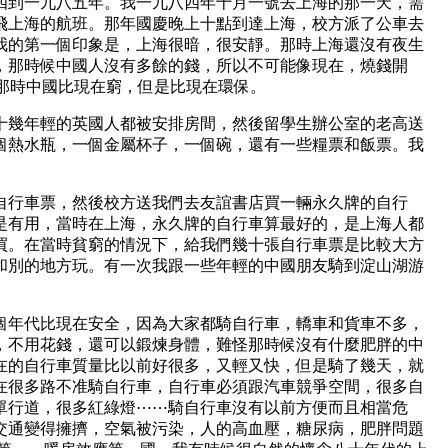
四到一九八五年。我一九八四年十月一號去上海的那一天，需
飛上海的航班。那年國慶晚上十點到達上海，校方派了公車去
我的第一個印象是，上海很暗，很安靜。那時上海還沒有夜生
，那時候中國人沒有多餘的錢，所以不可能像現在，燒錢開
。那時中國比現在窮，但是比現在環保。
十幾年輕的英國人都被安排房間，然後留學生辦公室的老高送
個熱水瓶，一個金屬杯子，一個碗，還有一些糧票和飯票。我
自行車票，然後校方送我們去友誼書店買一輛永久牌的自行
是有用，當時在上海，永久牌的自行車算最好的，是上海人都
買。在當時貧窮的情況下，給我們幾十張自行車票是比較大方
和別的地方玩。有一次我跟一些年輕的中國朋友騎到淀山湖游
個年代比現在安全，因為大家都騎自行車，轎車和貨車不多，
，不用花錢，還可以鍛煉身體，難怪那時候沒有什麼肥胖的中
在的自行車質量比以前好很多，又輕又快，但是騎了幾天，就
在很多路不准騎自行車，自行車必須跟汽車競爭空間，很多自
單行道，很多紅綠燈⋯⋯騎自行車沒有以前方便而且相當危
交通變得擁擠，空氣被污染，人的高血壓，糖尿病，肥胖問題