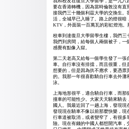
我和校友在復旦大學留學，是一九八
要在香港轉機，因為當時倫敦沒有直
接我們三十幾個利茲大學的交換生。
活，全城早已入睡了。路上的燈很暗
KTV，外面裝一百萬瓦的彩虹燈泡
校車到達復旦大學留學生樓，我們三
我們到房間，給每個人兩個被子，一
感覺有點像入獄。
第二天老高又給每一個學生發了一張
車。自行車沒有排擋，而且很重，但
想要的，但是因為供不應求，要憑票
的。我那一年很喜歡騎自行車去外灘
泳。
上海地形很平，適合騎自行車，而那
撞車的可能性少。大家天天騎來騎去
國人。我最近回了一趟上海，發現現
發現現在騎車不像以前那麼快樂，現
行車道被取消，或者變窄了，有很多
險。現在有錢的中國人都想開汽車，