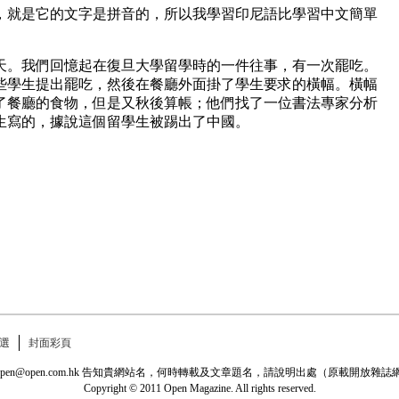
，就是它的文字是拼音的，所以我學習印尼語比學習中文簡單
天。我們回憶起在復旦大學留學時的一件往事，有一次罷吃。
些學生提出罷吃，然後在餐廳外面掛了學生要求的橫幅。橫幅
了餐廳的食物，但是又秋後算帳；他們找了一位書法專家分析
生寫的，據說這個留學生被踢出了中國。
選
封面彩頁
: open@open.com.hk 告知貴網站名，何時轉載及文章題名，請說明出處（原載開
Copyright © 2011 Open Magazine. All rights reserved.