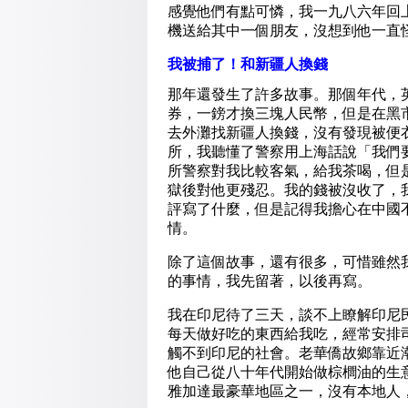
感覺他們有點可憐，我一九八六年回
機送給其中一個朋友，沒想到他一直
我被捕了！和新疆人換錢
那年還發生了許多故事。那個年代，
券，一鎊才換三塊人民幣，但是在黑
去外灘找新疆人換錢，沒有發現被便
所，我聽懂了警察用上海話說「我們
所警察對我比較客氣，給我茶喝，但
獄後對他更殘忍。我的錢被沒收了，
評寫了什麼，但是記得我擔心在中國
情。
除了這個故事，還有很多，可惜雖然
的事情，我先留著，以後再寫。
我在印尼待了三天，談不上瞭解印尼
每天做好吃的東西給我吃，經常安排
觸不到印尼的社會。老華僑故鄉靠近
他自己從八十年代開始做棕櫚油的生
雅加達最豪華地區之一，沒有本地人