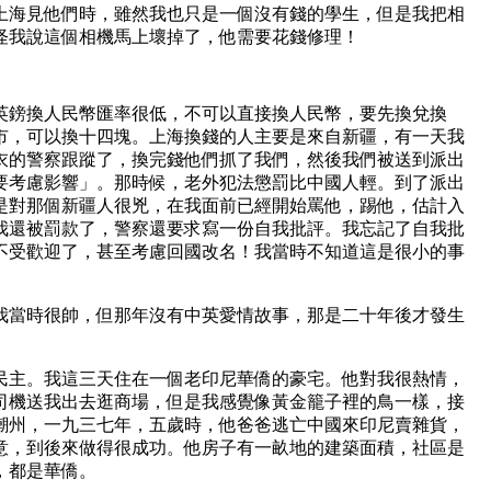
上海見他們時，雖然我也只是一個沒有錢的學生，但是我把相
怪我說這個相機馬上壞掉了，他需要花錢修理！
英鎊換人民幣匯率很低，不可以直接換人民幣，要先換兌換
市，可以換十四塊。上海換錢的人主要是來自新疆，有一天我
衣的警察跟蹤了，換完錢他們抓了我們，然後我們被送到派出
要考慮影響」。那時候，老外犯法懲罰比中國人輕。到了派出
是對那個新疆人很兇，在我面前已經開始罵他，踢他，估計入
我還被罰款了，警察還要求寫一份自我批評。我忘記了自我批
不受歡迎了，甚至考慮回國改名！我當時不知道這是很小的事
我當時很帥，但那年沒有中英愛情故事，那是二十年後才發生
民主。我這三天住在一個老印尼華僑的豪宅。他對我很熱情，
司機送我出去逛商場，但是我感覺像黃金籠子裡的鳥一樣，接
潮州，一九三七年，五歲時，他爸爸逃亡中國來印尼賣雜貨，
意，到後來做得很成功。他房子有一畝地的建築面積，社區是
，都是華僑。