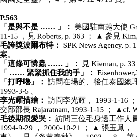
P.563
「是與不是 …… 」：
美國駐南越大使 Graham
11-15 ，見 Roberts, p. 363 ； ▲ 參見 Kim, S
毛誇獎波爾布特：
SPK News Agency,
案。
「這條可憐蟲 …… 」：
見 Kiernan, p. 33
「 …… 緊緊抓住我的手」：
Eisenhower,J
「打呼嚕」：
訪問在場的、後任泰國總理的 C
1993-3-5 。
李光耀描繪：
訪問李光耀， 1993-1-16
交部部長 Rajaratnam, 1993-1-15 ； ▲cf. Wo
毛後期很愛哭：
訪問三位毛身邊工作人員， 1
1994-9-29 ， 2000-10-21 ； ▲ 
書〉，見《炎黃春秋》， 1993 ， 8 ，第 63