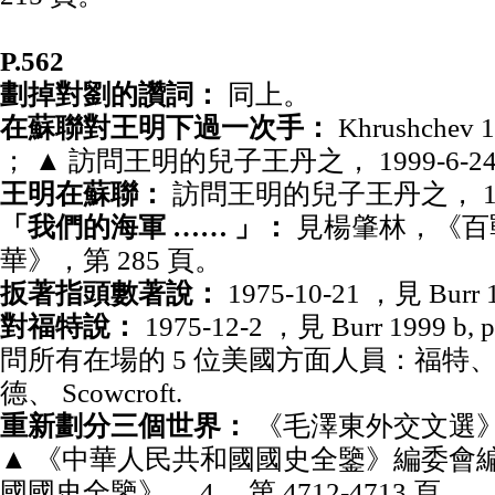
P.562
劃掉對劉的讚詞：
同上。
在蘇聯對王明下過一次手：
Khrushchev 19
； ▲ 訪問王明的兒子王丹之， 1999-6-24 
王明在蘇聯：
訪問王明的兒子王丹之， 1999
「我們的海軍 …… 」：
見楊肇林，《百戰
華》，第 285 頁。
扳著指頭數著說：
1975-10-21 ，見 Burr 19
對福特說：
1975-12-2 ，見 Burr 1999 b, p
問所有在場的 5 位美國方面人員：福特
德、 Scowcroft.
重新劃分三個世界：
《毛澤東外交文選》，第
▲ 《中華人民共和國國史全鑒》編委會
國國史全鑒》， 4 ，第 4712-4713 頁。