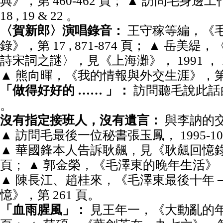
典》，第 460-462 頁； ▲ 訪問毛身邊工作人
18 , 19 & 22 。
〈賀新郎〉演唱錄音：
王守稼等編，《
錄》，第 17 , 871-874 頁； ▲ 岳
詩宋詞之謎〉，見《上海灘》， 1991 ， 10
▲ 熊向暉，《我的情報與外交生涯》，第 2
「做得好好的 …… 」：
訪問聽毛說此話的人，
。
沒有指定接班人，沒有遺言：
與李訥的交談
▲ 訪問毛最後一位秘書張玉鳳， 1995-10-24 
▲ 華國鋒本人告訴耿飆，見《耿飆回憶錄》， 2
頁； ▲ 郭金榮，《毛澤東的晚年生活》，第 
▲ 陳長江、趙桂來，《毛澤東最後十年 
憶》，第 261 頁。
「血雨腥風」：
見王年一，《大動亂的年代》