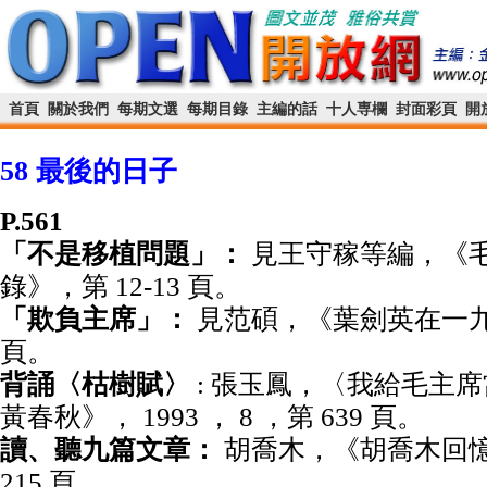
首頁
關於我們
每期文選
每期目錄
主編的話
十人専欄
封面彩頁
開
58 最後的日子
P.561
「不是移植問題」：
見王守稼等編，《
錄》，第 12-13 頁。
「欺負主席」：
見范碩，《葉劍英在一九
頁。
背誦〈枯樹賦〉
: 張玉鳳，〈我給毛主
黃春秋》， 1993 ， 8 ，第 639 頁。
讀、聽九篇文章：
胡喬木，《胡喬木回憶毛
215 頁。