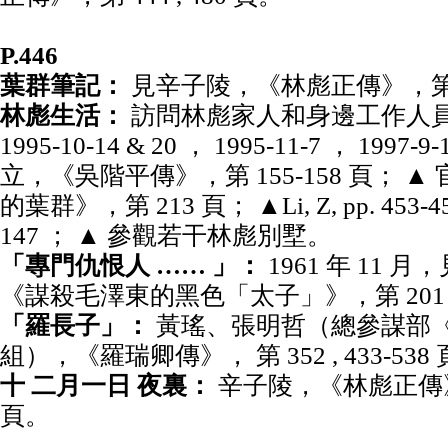
P.446
葉群筆記：
見辛子陵，《林彪正傳》，第 
林彪生活：
訪問林彪家人和身邊工作人員， 
1995-10-14 & 20 ， 1995-11-7 ， 1997-9
立，《吳階平傳》，第 155-158 頁； 
的葉群》，第 213 頁； ▲Li, Z, pp. 453-454 
147 ； ▲ 參觀若干林彪別墅。
「專門仇恨人 …… 」：
1961 年 11
《謀殺毛澤東的黑色「太子」》，第 201
「羅長子」：
黃瑤、張明哲（總參謀部
組），《羅瑞卿傳》， 第 352 , 433-538
十 二月一日 夜裏：
辛子陵，《林彪正傳》，
頁。