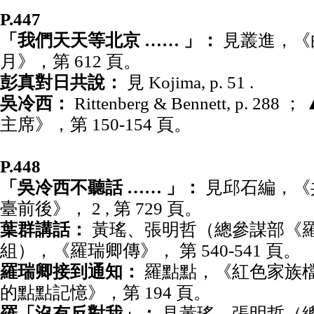
P.447
「我們天天等北京 …… 」：
見叢進，《
月》，第 612 頁。
彭真對日共說：
見 Kojima, p. 51 .
吳冷西：
Rittenberg & Bennett, p. 
主席》，第 150-154 頁。
P.448
「吳冷西不聽話 …… 」：
見邱石編，《
臺前後》， 2 , 第 729 頁。
葉群講話：
黃瑤、張明哲（總參謀部《
組），《羅瑞卿傳》， 第 540-541 頁。
羅瑞卿接到通知：
羅點點，《紅色家族檔
的點點記憶》，第 194 頁。
羅「沒有反對我」：
見黃瑤、張明哲（