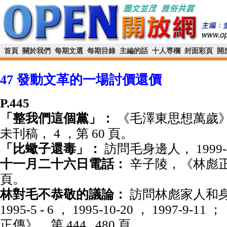
首頁
關於我們
每期文選
每期目錄
主編的話
十人専欄
封面彩頁
開
47 發動文革的一場討價還價
P.445
「整我們這個黨」：
《毛澤東思想萬歲
未刊稿， 4 ，第 60 頁。
「比蠍子還毒」：
訪問毛身邊人， 1999-4
十一月二十六日電話：
辛子陵，《林彪正傳
頁。
林對毛不恭敬的議論：
訪問林彪家人和
1995-5
-
6 ， 1995-10-20 ， 1997-9-
正傳》，第 444 , 480 頁。