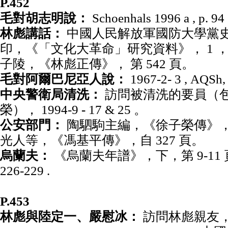
P.452
毛對胡志明說：
Schoenhals 1996 a , p. 94 
林彪講話：
中國人民解放軍國防大學黨
印，《「文化大革命」研究資料》， 1 ，第 1
子陵，《林彪正傳》， 第 542 頁。
毛對阿爾巴尼亞人說：
1967-2- 3 , AQSh, f
中央警衛局清洗：
訪問被清洗的要員（
榮）， 1994-9
-
17 & 25 。
公安部門：
陶駟駒主編，《徐子榮傳》，自 
光人等，《馮基平傳》，自 327 頁。
烏蘭夫：
《烏蘭夫年譜》，下，第 9-11 頁； 
226-229 .
P.453
林彪與陸定一、嚴慰冰：
訪問林彪親友， 1