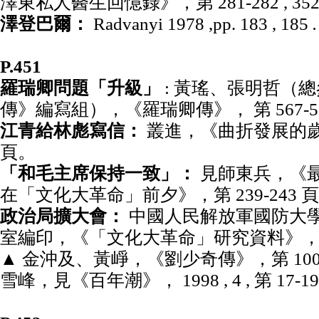
澤東私人醫生回憶錄》，第 281-282 , 352
澤登巴爾：
Radvanyi 1978 ,pp. 183 , 185
.
P.451
羅瑞卿問題「升級」
: 黃瑤、張明哲（
傳》編寫組），《羅瑞卿傳》， 第 567-5
江青給林彪寫信：
叢進，《曲折發展的歲月》
頁。
「和毛主席保持一致」：
見師東兵，《最
在「文化大革命」前夕》，第 239-243 
政治局擴大會：
中國人民解放軍國防大
室編印，《「文化大革命」研究資料》， 1 
▲ 金沖及、黃崢，《劉少奇傳》，第 1009-
雪峰，見《百年潮》， 1998 , 4 , 第 17-1