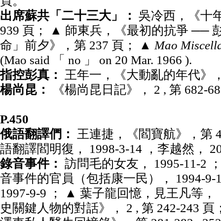
頁。
出席蘇共「二十三大」：
吳冷西，《十年論
939 頁； ▲ 師東兵，《最初的抗爭 ──
命」前夕》，第 237 頁； ▲
Mao Miscell
(Mao said 「 no 」 on 20 Mar. 1966 ).
指控彭真：
王年一，《大動亂的年代》，第
楊尚昆：
《楊尚昆日記》， 2 , 第 682-6
P.450
俄語翻譯們：
王連捷，《閻寶航》，第 43
語翻譯閻明復， 1998-3-14 ，李越然， 2000
錄音事件：
訪問毛的女友， 1995-11-2
音事件的官員（包括康一民）， 1994-9-17 , 1
1997-9-9 ； ▲ 葉子龍回憶，見王凡等
史關鍵人物的對話》， 2 , 第 242-243