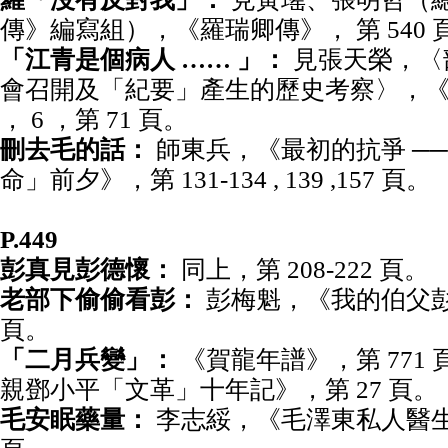
傳》編寫組），《羅瑞卿傳》， 第 540 
「江青是個病人 …… 」：
見張天榮，〈
會召開及「紀要」產生的歷史考察〉，《黨
， 6 ，第 71 頁。
刪去毛的話：
師東兵，《最初的抗爭 ─
命」前夕》，第 131-134 , 139 ,157 頁。
P.449
彭真見彭德懷：
同上，第 208-222 頁。
老部下偷偷看彭：
彭梅魁，《我的伯父彭
頁。
「二月兵變」：
《賀龍年譜》，第 771 
親鄧小平「文革」十年記》，第 27 頁。
毛安眠藥量：
李志綏，《毛澤東私人醫生