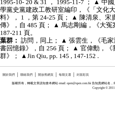
1995-10- 20 & 31 ， 1995-11-7 
學黨史黨建政工教研室編印，《「文化
料》， 1 ，第 24-25 頁； ▲ 陳清泉
傳》，自 485 頁； ▲ 馬志剛編，《大
187-211 頁。
葉群：
訪問，同上； ▲ 張雲生，《毛家灣
書回憶錄》，自 256 頁； ▲ 官偉勳，
群》； ▲Jin Qiu, pp. 145 , 147-152 .
關於我們
聯絡我們
開放舊網頁
每期文選
封面彩頁
版權所有，轉載文章請知會本網站 email: open@open.com.hk
Copyright © 2011 