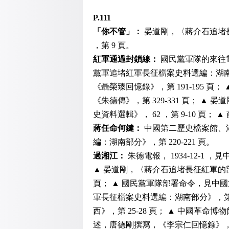
P.111
「你不管」：
晏道剛，〈蔣介石追堵
，第 9 頁。
紅軍通過封鎖線：
國民黨軍隊的來往
黨軍追堵紅軍長征檔案史料選編：湖南部
《聶榮臻回憶錄》，第 191-195 頁； 
《朱德傳》，第 329-331 頁； 
史資料選輯》， 62 ，第 9-10 頁；
蔣任命何鍵：
中國第二歷史檔案館、
編：湖南部分》，第 220-221 頁。
過湘江：
朱德電報， 1934-12-1
▲ 晏道剛，〈蔣介石追堵長征紅軍的部署
頁； ▲ 國民黨軍隊部署命令，見中
軍長征檔案史料選編：湖南部分》，第 1
西》，第 25-28 頁； ▲ 中國革命博
述，唐德剛撰寫，《李宗仁回憶錄》，第 6