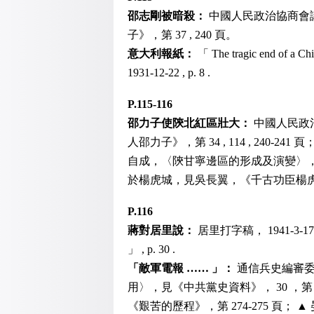
邵志剛被暗殺：
中國人民政治協商會
子》，第 37 , 240 頁。
意大利報紙：
「 The tragic end of a Ch
1931-12-22 , p. 8 .
P.115-116
邵力子使陝北紅區壯大：
中國人民政
人邵力子》，第 34 , 114 , 240-24
自成，〈陝甘寧邊區的形成及演變〉，見《中
於楊虎城，見吳長翼，《千古功臣楊虎城》
P.116
蔣對居里說：
居里打字稿， 1941-3-17 ，見 C
」 , p. 30 .
「敵軍電報 …… 」：
通信兵史編審
用〉，見《中共黨史資料》， 30 ，第
《艱苦的歷程》，第 274-275 頁；