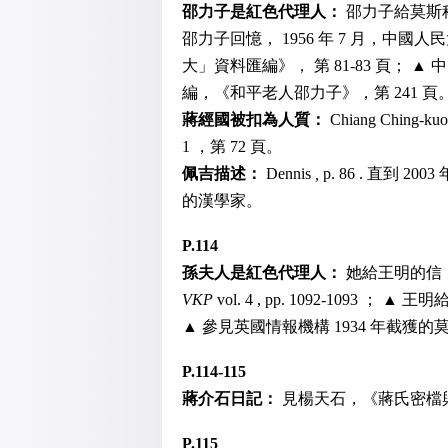
邵力子是紅色代理人：
邵力子給莫斯科的
邵力子回憶， 1956 年 7 月，
大」資料匯編》， 第 81-83 頁；
編，《和平老人邵力子》，第 241 頁
蔣經國被扣為人質：
Chiang Ching-
1 ，第 72 頁。
佩吉描述：
Dennis
,
p. 86 . 直到 2
的漢學家。
P.114
孫夫人是紅色代理人：
她給王明的信， 1937
VKP
vol. 4 , pp. 1092-1093 ； 
▲ 參見英國情報機構 1934 年截獲的莫斯科
P.114-115
蔣介石日記：
見楊天石，《蔣氏密檔與蔣
P.115