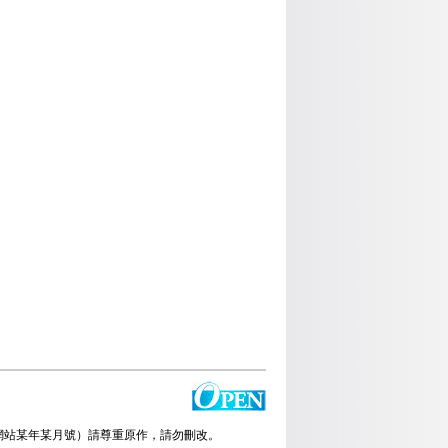
放雜誌網站某年某月號）請尊重原作，請勿刪改。