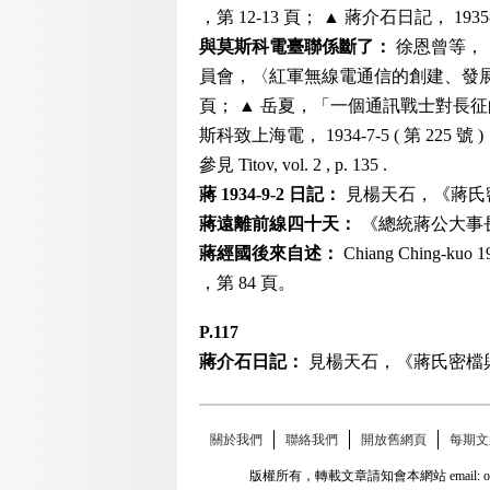
，第 12-13 頁； ▲ 蔣介石日記， 19
與莫斯科電臺聯係斷了：
徐恩曾等，《
員會，〈紅軍無線電通信的創建、發展及
頁； ▲ 岳夏，「一個通訊戰士對長征的回
斯科致上海電， 1934-7-5 ( 第 225 號 ) ， 
參見 Titov, vol. 2 , p. 135 .
蔣 1934-9-2 日記：
見楊天石，《蔣氏密
蔣遠離前線四十天：
《總統蔣公大事長編
蔣經國後來自述：
Chiang Ching-ku
，第 84 頁。
P.117
蔣介石日記：
見楊天石，《蔣氏密檔與
關於我們
聯絡我們
開放舊網頁
每期文
版權所有，轉載文章請知會本網站 email