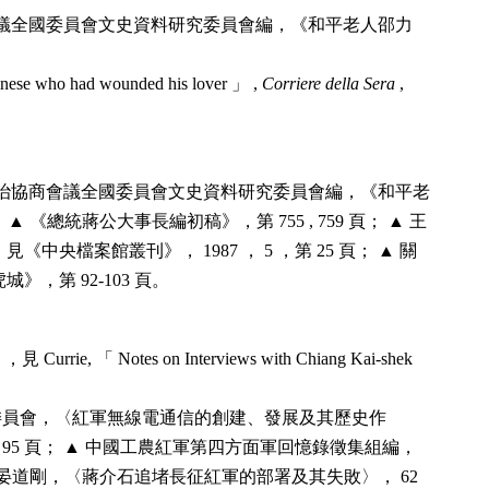
議全國委員會文史資料研究委員會編，《和平老人邵力
inese who had wounded his lover 」 ,
Corriere della Sera
,
治協商會議全國委員會文史資料研究委員會編，《和平老
1 頁； ▲ 《總統蔣公大事長編初稿》，第 755 , 759 頁； ▲ 王
央檔案館叢刊》， 1987 ， 5 ，第 25 頁； ▲ 關
，第 92-103 頁。
urrie, 「 Notes on Interviews with Chiang Kai-shek
委員會，〈紅軍無線電通信的創建、發展及其歷史作
 95 頁； ▲ 中國工農紅軍第四方面軍回憶錄徵集組編，
 ▲ 晏道剛，〈蔣介石追堵長征紅軍的部署及其失敗〉， 62