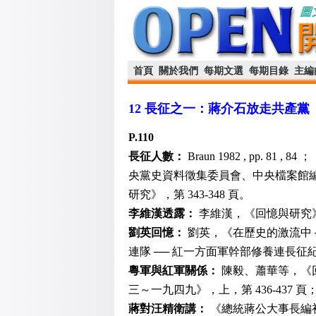
首頁
關於我們
每期文選
每期目錄
主編
12 長征之一：蔣介石放走共產黨
P.110
長征人數：
Braun 1982 , pp. 8
央黨史資料徵集委員會、中央檔案館編，
研究》，第 343-348 頁。
李維漢透露：
李維漢，《回憶與研究》，
劉英回憶：
劉英，《在歷史的激流中 ─
連隊 ── 紅一方面軍幹部修養連長征紀
粵軍與紅軍關係：
陳毅、蕭華等，《回
三～一九四九》，上，第 436-437 頁； ▲ 參見
蔣對汪精衛講：
《總統蔣公大事長編初稿