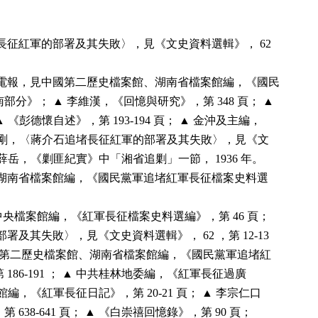
長征紅軍的部署及其失敗〉，見《文史資料選輯》， 62
電報，見中國第二歷史檔案館、湖南省檔案館編，《國民
分》； ▲ 李維漢，《回憶與研究》，第 348 頁； ▲
▲ 《彭德懷自述》，第 193-194 頁； ▲ 金沖及主編，
▲ 晏道剛，〈蔣介石追堵長征紅軍的部署及其失敗〉，見《文
 ▲ 薛岳，《剿匪紀實》中「湘省追剿」一節， 1936 年。
湖南省檔案館編，《國民黨軍追堵紅軍長征檔案史料選
 ，見中央檔案館編，《紅軍長征檔案史料選編》，第 46 頁；
及其失敗〉，見《文史資料選輯》， 62 ，第 12-13
國第二歷史檔案館、湖南省檔案館編，《國民黨軍追堵紅
86-191 ； ▲ 中共桂林地委編，《紅軍長征過廣
物館編，《紅軍長征日記》，第 20-21 頁； ▲ 李宗仁口
38-641 頁； ▲ 《白崇禧回憶錄》，第 90 頁；