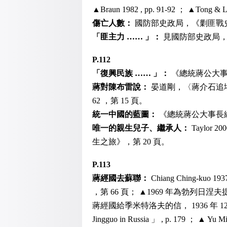
▲Braun 1982 , pp. 91-92 ； ▲Tong & Li,
傷亡人數：
國防部史政局，《剿匪戰史》，第 86
「匪主力 …… 」：
見國防部史政局，《
P.112
「復興民族 …… 」：
《總統蔣公大事長
蔣對陳布雷說：
晏道剛，〈蔣介石追
62 ，第 15 頁。
統一中國的藍圖：
《總統蔣公大事長編初
唯一的親生兒子、繼承人：
Taylor
生之旅》，第 20 頁。
P.113
蔣經國去蘇聯：
Chiang Ching-kuo 
，第 66 頁； ▲1969 年為勃列日涅夫提供的蔣
蔣經國給季米特洛夫的信， 1936 年 12 月，見 TsD
Jingguo in Russia 」 , p. 179 ； ▲ Yu Miin