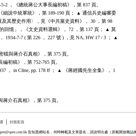
35-5-2 ，《總統蔣公大事長編初稿》，第 837 頁。
細說中統軍統》，第 189-190 頁； ▲ 通信兵史編審委
其歷史作用〉，見《中共黨史資料》， 30 ，第 98
憶」，《文史資料選輯》， 72 ，第 137 頁； ▲ 莫
1934-7-7 ( 第 226 ， 227 號 ) ，見 NA, HW 17 / 3 ； ▲
檔與蔣介石真相》，第 375 頁。
初稿》，第 752-765 頁。
o 1937 ， in Cline, pp. 178 ff ； ▲ 《蔣經國先生全集》， 1
蔣介石真相》，第 375 頁。
選
封面彩頁
: open@open.com.hk 告知貴網站名，何時轉載及文章題名，請說明出處（原載開