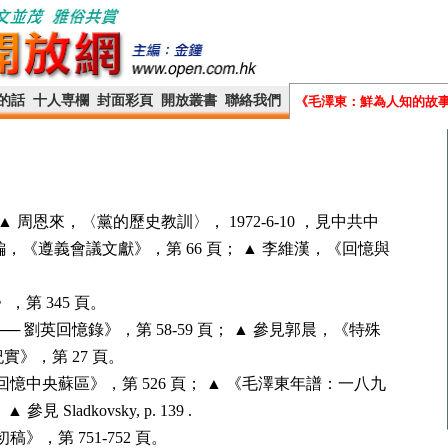
的話
十人専欄
封面彩頁
開放叢書
聯絡我們
《毛澤東：鮮為人知的故
1 , 84 ； ▲ 周恩來，〈黨的歷史教訓〉， 1972-6-10 ，見中共中
《遵義會議文獻》，第 66 頁； ▲ 李維漢，《回憶與
第 345 頁。
─ 劉英回憶錄》，第 58-59 頁； ▲ 參見郭晨，《特殊
實》，第 27 頁。
憶中央蘇區》，第 526 頁； ▲ 《毛澤東年譜：一八九
 Sladkovsky, p. 139 .
》，第 751-752 頁。